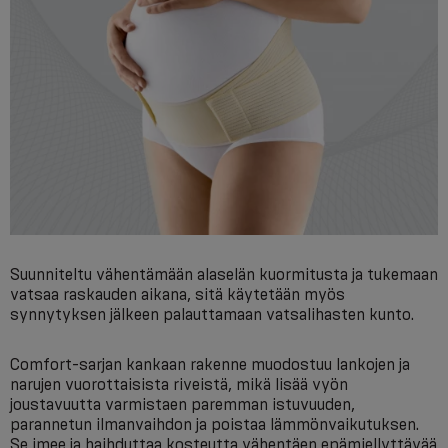
Suunniteltu vähentämään alaselän kuormitusta ja tukemaan
vatsaa raskauden aikana, sitä käytetään myös
synnytyksen jälkeen palauttamaan vatsalihasten kunto.
Comfort-sarjan kankaan rakenne muodostuu lankojen ja
narujen vuorottaisista riveistä, mikä lisää vyön
joustavuutta varmistaen paremman istuvuuden,
parannetun ilmanvaihdon ja poistaa lämmönvaikutuksen.
Se imee ja haihduttaa kosteutta vähentäen epämiellyttävää