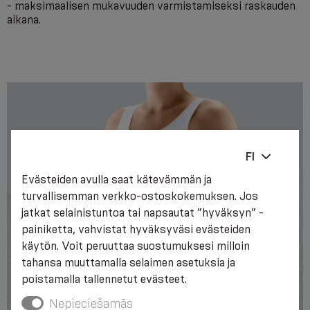
- maksimaalisen mukavuuden varmistamiseksi raskauden
aikana.
FI
Evästeiden avulla saat kätevämmän ja
turvallisemman verkko-ostoskokemuksen. Jos
jatkat selainistuntoa tai napsautat ”hyväksyn” -
painiketta, vahvistat hyväksyväsi evästeiden
käytön. Voit peruuttaa suostumuksesi milloin
tahansa muuttamalla selaimen asetuksia ja
poistamalla tallennetut evästeet.
Nepieciešamās