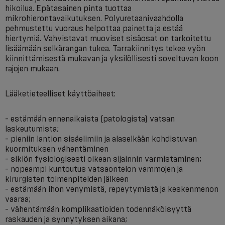
hikoilua. Epätasainen pinta tuottaa
mikrohierontavaikutuksen. Polyuretaanivaahdolla
pehmustettu vuoraus helpottaa painetta ja estää
hiertymiä. Vahvistavat muoviset sisäosat on tarkoitettu
lisäämään selkärangan tukea. Tarrakiinnitys tekee vyön
kiinnittämisestä mukavan ja yksilöllisesti soveltuvan koon
rajojen mukaan.
Lääketieteelliset käyttöaiheet:
- estämään ennenaikaista (patologista) vatsan
laskeutumista;
- pieniin lantion sisäelimiin ja alaselkään kohdistuvan
kuormituksen vähentäminen
- sikiön fysiologisesti oikean sijainnin varmistaminen;
- nopeampi kuntoutus vatsaontelon vammojen ja
kirurgisten toimenpiteiden jälkeen
- estämään ihon venymistä, repeytymistä ja keskenmenon
vaaraa;
- vähentämään komplikaatioiden todennäköisyyttä
raskauden ja synnytyksen aikana;