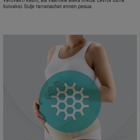
varovasti käsin, älä vääntele äläkä linkoa. Levitä tuote
kuivaksi. Sulje tarranauhat ennen pesua.