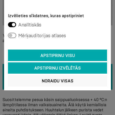
Izvēlieties sīkdatnes, kuras apstipriniet
Analītiskās
Mērķauditorijas atlases
Yksittäinen yhteensopimattomuus jonkin tuotteen
ainesosan kanssa.
APSTIPRINU VISU
APSTIPRINU IZVĒLĒTĀS
NORAIDU VISAS
Suosittelemme pesua käsin saippualiuoksessa + 40 °C:n
lämpötilassa ilman valkaisuaineita. Älä käytä kemiallisia
aineita puhdistukseen. Huuhtelun jälkeen purista vedet