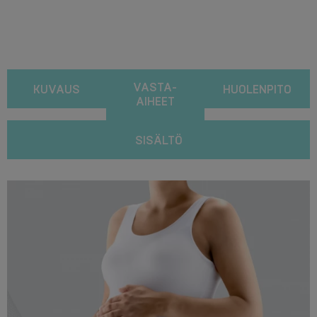
VASTA-
KUVAUS
HUOLENPITO
AIHEET
SISÄLTÖ