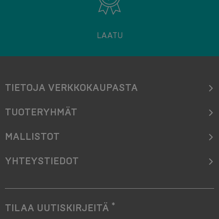
LAATU
TIETOJA VERKKOKAUPASTA
TUOTERYHMÄT
MALLISTOT
YHTEYSTIEDOT
*
TILAA UUTISKIRJEITÄ