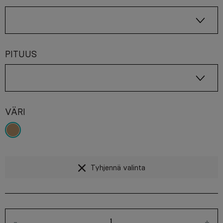
PITUUS
VÄRI
Tyhjennä valinta
-
+