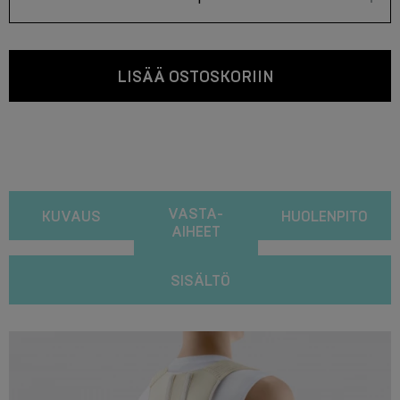
LISÄÄ OSTOSKORIIN
VASTA-
KUVAUS
HUOLENPITO
AIHEET
SISÄLTÖ