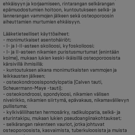
ehkäisyyn ja korjaamiseen, rintarangan selkärangan
epämuodostumien hoitoon, kuntoutukseen selkä- ja
lannerangan vammojen jälkeen sekä osteoporoosin
aiheuttamien murtumien ehkäisyyn.
Lääketieteelliset käyttöaiheet:
- monimutkaiset asentohäiriöt;
- I- ja I-II-asteen skolioosi, kyfoskolioosi;
- I- ja II-asteen nikamien puristusmurtumat (enintään
kolme), mukaan lukien keski-ikäisillä osteoporoosista
kärsivillä ihmisillä;
- kuntoutuksen aikana monimutkaisten vammojen ja
leikkausten jälkeen;
- osteokondroosispondylopatia (Calven tauti,
Scheuermann-Maye -tauti);
- osteokondroosi, spondyloosi, nikamien välisen
nivelrikko, nikamien siirtymä, epävakaus, nikamavälilevyn
pullistuma;
- kylkivälilihasten hermosärky, radikulopatia, selkä- ja
eturintakipu, mukaan lukien pseudoangiinakohtaukset;
- selkärangan rakenteen vauriot, jotka johtuvat
osteoporoosista, kasvaimista, tuberkuloosista ja muista