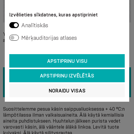
Izvēlieties sīkdatnes, kuras apstipriniet
Analītiskās
Yksittäinen yhteensopimattomuus valmisteen minkään
Mērķauditorijas atlases
ainesosan kanssa, vaikeat paikalliset ihosairaudet.
APSTIPRINU VISU
APSTIPRINU IZVĒLĒTĀS
NORAIDU VISAS
Suosittelemme pesua käsin saippualiuoksessa + 40 °C:n
lämpötilassa ilman valkaisuaineita. Älä käytä kemiallisia
aineita puhdistukseen. Huuhtelun jälkeen purista vedet
varovasti käsin, älä vääntele äläkä linkoa. Levitä tuote
kuivaksi. Älä käytä silitysrautaa.