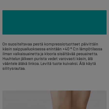
On suositeltavaa pestä kompressiotuotteet päivittäin
käsin saippualiuoksessa enintään +40 ° С:n lämpötilassa
ilman valkaisuainetta ja klooria sisältävää pesuainetta.
Huuhtelun jälkeen purista vedet varovasti käsin, älä
vääntele äläkä linkoa. Levitä tuote kuivaksi. Älä käytä
silitysrautaa.