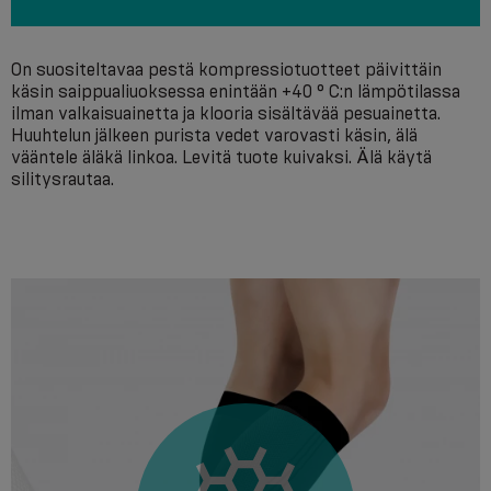
On suositeltavaa pestä kompressiotuotteet päivittäin
käsin saippualiuoksessa enintään +40 ° С:n lämpötilassa
ilman valkaisuainetta ja klooria sisältävää pesuainetta.
Huuhtelun jälkeen purista vedet varovasti käsin, älä
vääntele äläkä linkoa. Levitä tuote kuivaksi. Älä käytä
silitysrautaa.