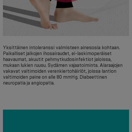
Yksittäinen intoleranssi valmisteen ainesosia kohtaan.
Paikalliset jalkojen ihosairaudet, ei-laskimoperäiset
haavaumat, akuutit pehmytkudosinfektiot jaloissa,
mukaan lukien ruusu. Sydämen vajaatoiminta. Alaraajojen
vakavat valtimoiden verenkiertohäiriöt, joissa lantion
valtimoiden paine on alle 80 mmHg. Diabeettinen
neuropatia ja angiopatia.