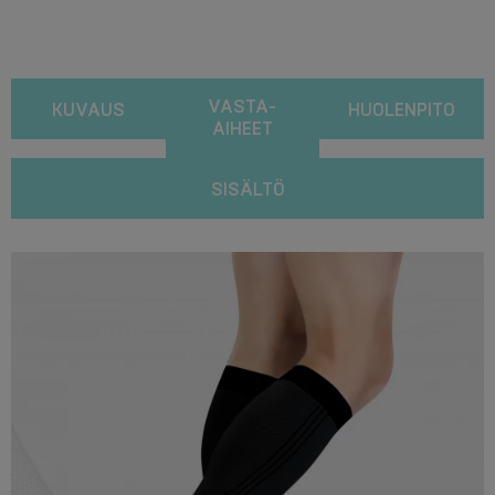
VASTA-
KUVAUS
HUOLENPITO
AIHEET
SISÄLTÖ