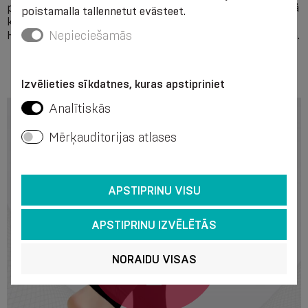
puristusluokan mukaisesti 6 kuukauden ajan päivittäisessä
poistamalla tallennetut evästeet.
käytössä.
Nepieciešamās
Hypoallergeeninen kuitu, täyttää ÖKO-TEX 100 -standardin.
Izvēlieties sīkdatnes, kuras apstipriniet
Analītiskās
Mērķauditorijas atlases
APSTIPRINU VISU
APSTIPRINU IZVĒLĒTĀS
NORAIDU VISAS