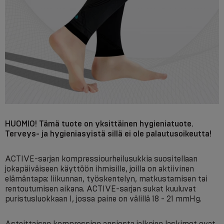
HUOMIO! Tämä tuote on yksittäinen hygieniatuote.
Terveys- ja hygieniasyistä sillä ei ole palautusoikeutta!
ACTIVE-sarjan kompressiourheilusukkia suositellaan
jokapäiväiseen käyttöön ihmisille, joilla on aktiivinen
elämäntapa: liikunnan, työskentelyn, matkustamisen tai
rentoutumisen aikana. ACTIVE-sarjan sukat kuuluvat
puristusluokkaan I, jossa paine on välillä 18 - 21 mmHg.
Asteittaisen kompression ansiosta jalkojen laskimot ovat