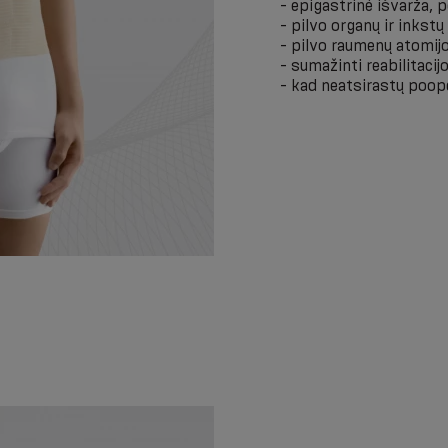
- epigastrinė išvarža, 
- pilvo organų ir inkstų
- pilvo raumenų atomijo
- sumažinti reabilitacij
- kad neatsirastų poope