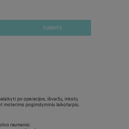
TURINYS
alaikyti po operacijos, išvaržų, inkstų
pat moterims pogimdyminiu laikotarpiu.
:
pilvo raumenis;