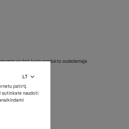
namumas su bet kuria produkto sudedamąja
LT
netu patirtį.
 sutinkate naudoti
panaikindami