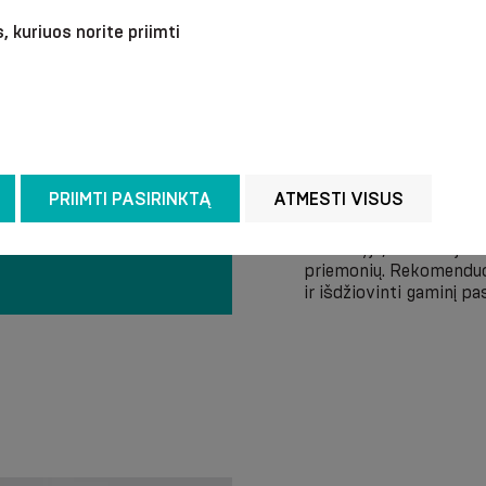
, kuriuos norite priimti
PRIIMTI PASIRINKTĄ
ATMESTI VISUS
Rekomenduojame skalbt
vandenyje, nenaudojant
priemonių. Rekomenduoj
ir išdžiovinti gaminį pa