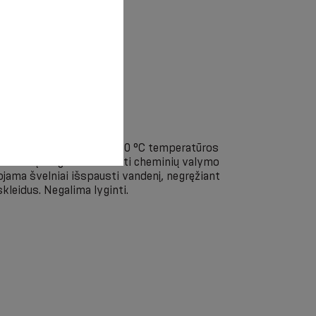
i rankomis su muilu + 40 °C temperatūros
 baliklių. Negalima naudoti cheminių valymo
ama švelniai išspausti vandenį, negręžiant
skleidus. Negalima lyginti.