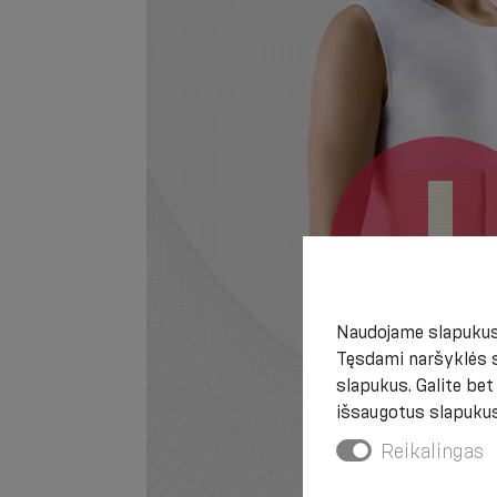
Naudojame slapukus,
Tęsdami naršyklės s
slapukus. Galite be
išsaugotus slapukus
Reikalingas