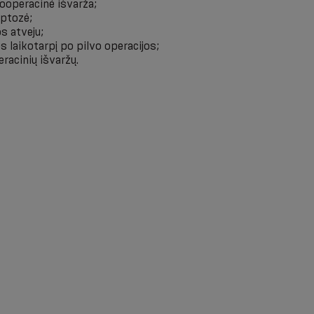
pooperacinė išvarža;
 ptozė;
s atveju;
os laikotarpį po pilvo operacijos;
racinių išvaržų.