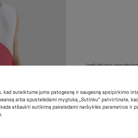
Individualus nesuderi
medžiaga.
 kad suteiktume jums patogesnę ir saugesnę apsipirkimo inter
eansą arba spustelėdami mygtuką „Sutinku“ patvirtinate, kad
t kada atšaukti sutikimą pakeisdami naršyklės parametrus ir 
.