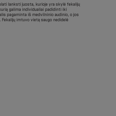
ati lanksti juosta, kurioje yra skylė fekalijų
kurią galima individualiai padidinti iki
is pagaminta iš medvilninio audinio, o jos
. Fekalijų imtuvo vietą saugo nedidelė