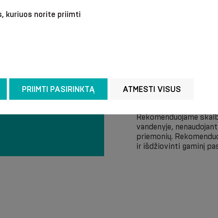
, kuriuos norite priimti
PRIIMTI PASIRINKTĄ
ATMESTI VISUS
Rekomenduojame skalbt
vandenyje, nenaudojant
priemonių. Rekomenduoj
ir išdžiovinti gaminį pa