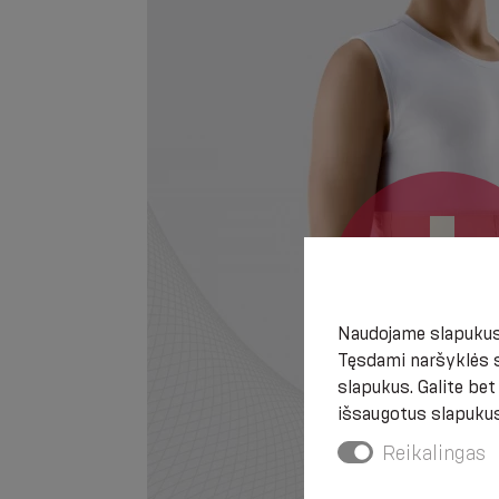
Naudojame slapukus,
Tęsdami naršyklės s
slapukus. Galite be
išsaugotus slapukus
Reikalingas