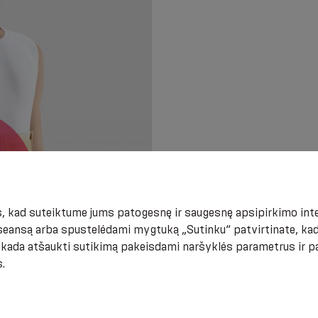
Individualus nesuderi
medžiaga, sunkios odos
 kad suteiktume jums patogesnę ir saugesnę apsipirkimo inter
eansą arba spustelėdami mygtuką „Sutinku“ patvirtinate, kad
t kada atšaukti sutikimą pakeisdami naršyklės parametrus ir 
.