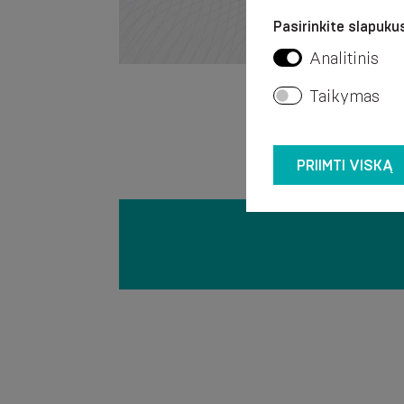
Pasirinkite slapukus
Analitinis
Taikymas
PRIIMTI VISKĄ