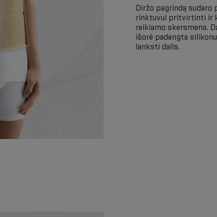
Diržo pagrindą sudaro pl
rinktuvui pritvirtinti ir 
reikiamo skersmens. Dal
išorė padengta silikonu
lanksti dalis.