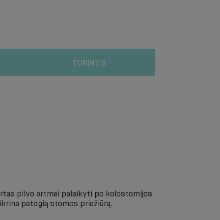
TURINYS
rtas pilvo ertmei palaikyti po kolostomijos
tikrina patogią stomos priežiūrą.