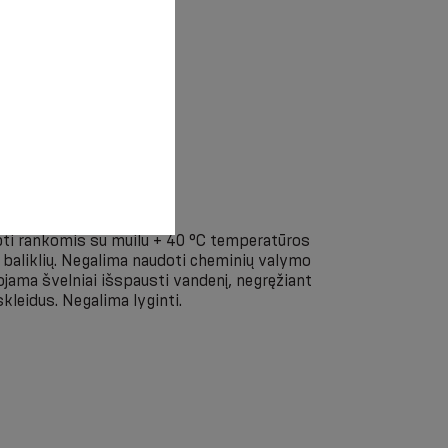
i rankomis su muilu + 40 °C temperatūros
 baliklių. Negalima naudoti cheminių valymo
ama švelniai išspausti vandenį, negręžiant
skleidus. Negalima lyginti.