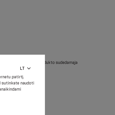
namumas su bet kuria produkto sudedamąja
 ligos.
LT
netu patirtį.
 sutinkate naudoti
panaikindami