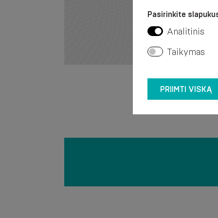
Pasirinkite slapukus
Analitinis
Taikymas
PRIIMTI VISKĄ