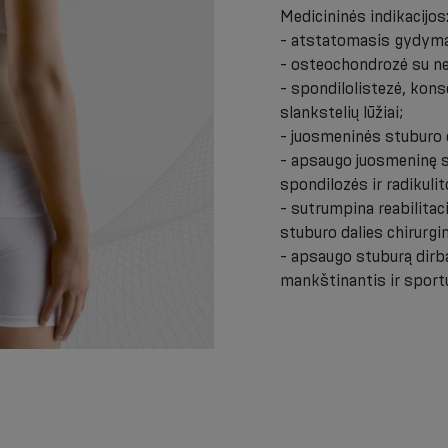
Medicininės indikacijos
- atstatomasis gydyma
- osteochondrozė su n
- spondilolistezė, kons
slankstelių lūžiai;
- juosmeninės stuburo d
- apsaugo juosmeninę st
spondilozės ir radikuli
- sutrumpina reabilitac
stuburo dalies chirurgin
- apsaugo stuburą dirba
mankštinantis ir sportu