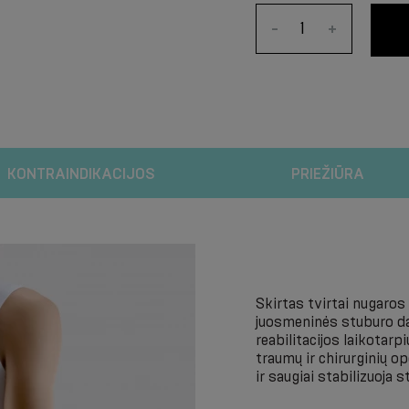
-
+
KONTRAINDIKACIJOS
PRIEŽIŪRA
Skirtas tvirtai nugaros 
juosmeninės stuburo da
reabilitacijos laikotarp
traumų ir chirurginių oper
ir saugiai stabilizuoja s