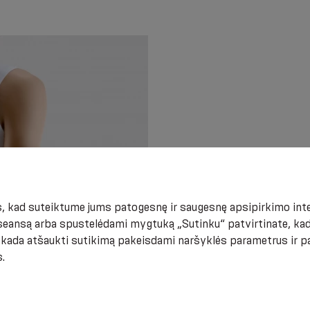
 kad suteiktume jums patogesnę ir saugesnę apsipirkimo inter
Individualus nesuderi
eansą arba spustelėdami mygtuką „Sutinku“ patvirtinate, kad
medžiaga, sunkios odos
t kada atšaukti sutikimą pakeisdami naršyklės parametrus ir 
.