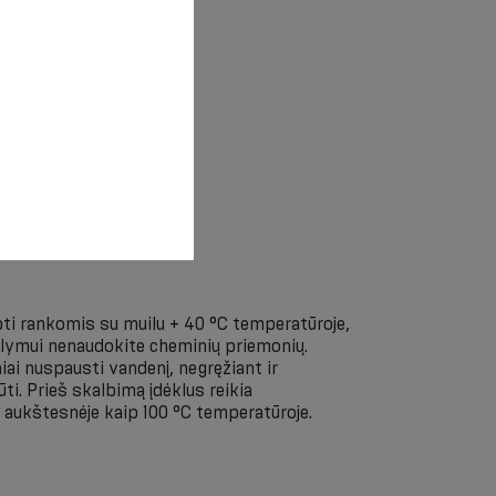
i rankomis su muilu + 40 °C temperatūroje,
Valymui nenaudokite cheminių priemonių.
i nuspausti vandenį, negręžiant ir
ūti. Prieš skalbimą įdėklus reikia
ne aukštesnėje kaip 100 °C temperatūroje.