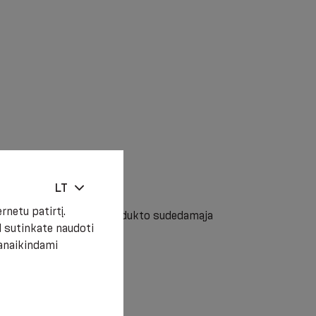
LT
netu patirtį.
namumas su bet kuria produkto sudedamąja
 sutinkate naudoti
 ligos.
panaikindami