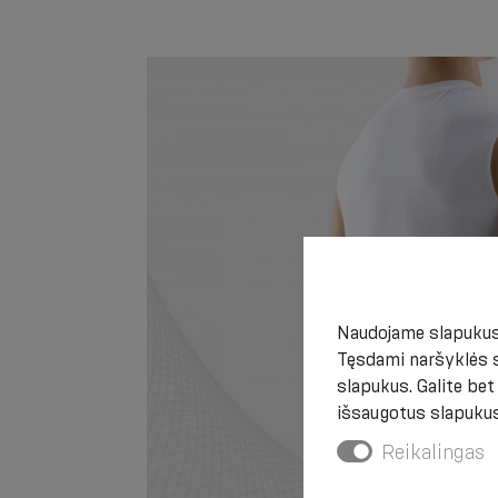
Naudojame slapukus,
Tęsdami naršyklės s
slapukus. Galite be
išsaugotus slapukus
Reikalingas