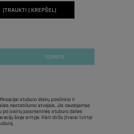
ĮTRAUKTI Į KREPŠELĮ
TURINYS
fiksacijai stuburo diskų poslinkio ir
lies nestabilumo atvejais. Jis naudojamas
iu po įvairių juosmeninės stuburo dalies
acijų šioje srityje. Kieti diržo įtvarai tvirtai
tuburą.