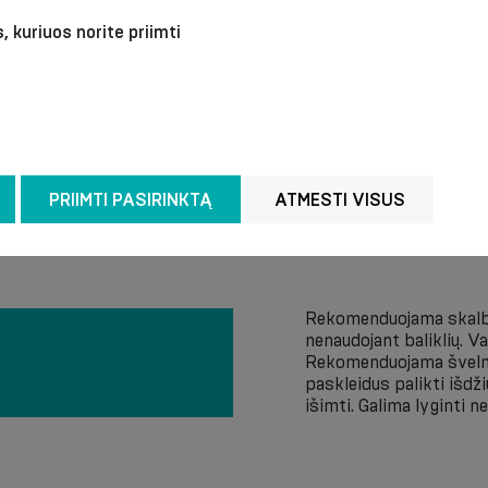
, kuriuos norite priimti
PRIIMTI PASIRINKTĄ
ATMESTI VISUS
Rekomenduojama skalbt
nenaudojant baliklių. 
Rekomenduojama švelnia
paskleidus palikti išdži
išimti. Galima lyginti 