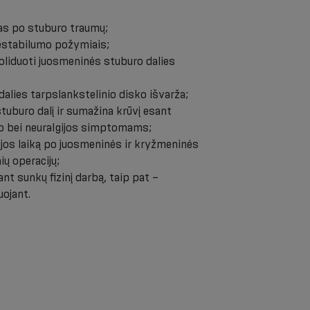
:
s po stuburo traumų;
estabilumo požymiais;
oliduoti juosmeninės stuburo dalies
alies tarpslankstelinio disko išvarža;
uburo dalį ir sumažina krūvį esant
to bei neuralgijos simptomams;
ijos laiką po juosmeninės ir kryžmeninės
ių operacijų;
nt sunkų fizinį darbą, taip pat –
ojant.