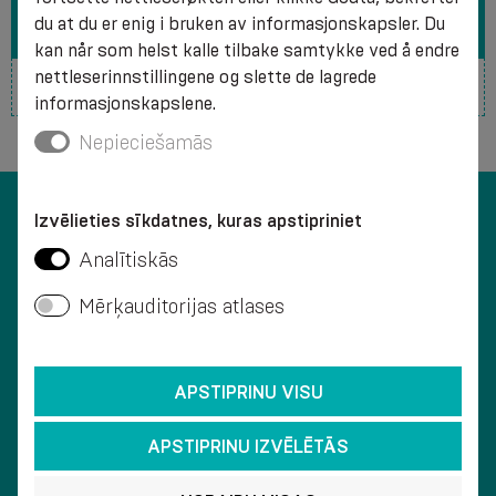
MÅTE
du at du er enig i bruken av informasjonskapsler. Du
kan når som helst kalle tilbake samtykke ved å endre
nettleserinnstillingene og slette de lagrede
informasjonskapslene.
Nepieciešamās
Izvēlieties sīkdatnes, kuras apstipriniet
Analītiskās
Mērķauditorijas atlases
KUNDESERVICE
APSTIPRINU VISU
APSTIPRINU IZVĒLĒTĀS