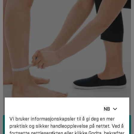
NB
Vi bruker informasjonskapsler til å gi deg en mer
HVORDAN FINNE STØRRELSEN PÅ
praktisk og sikker handleopplevelse på nettet. Ved å
KOMPRIMERINGSPRODUKTER PÅ RIKTIG
fortsette nettleserøkten eller klikke Godta, bekrefter