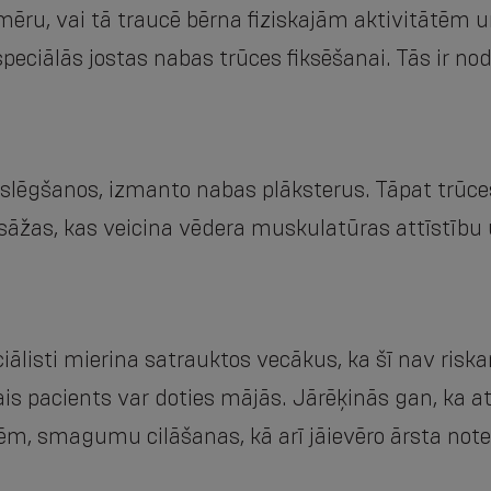
zmēru, vai tā traucē bērna fiziskajām aktivitātēm u
peciālās jostas nabas trūces fiksēšanai. Tās ir no
s slēgšanos, izmanto nabas plāksterus. Tāpat trūce
asāžas, kas veicina vēdera muskulatūras attīstību
iālisti mierina satrauktos vecākus, ka šī nav risk
s pacients var doties mājās. Jārēķinās gan, ka at
ēm, smagumu cilāšanas, kā arī jāievēro ārsta note