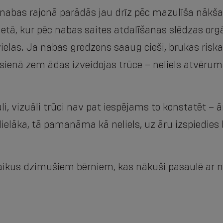
 nabas rajonā parādās jau drīz pēc mazulīša nākša
vietā, kur pēc nabas saites atdalīšanas slēdzas 
ielas. Ja nabas gredzens saaug cieši, brukas riska 
 sienā zem ādas izveidojas trūce – neliels atvērum
uli, vizuāli trūci nav pat iespējams to konstatēt 
 lielāka, tā pamanāma kā neliels, uz āru izspiedies
laikus dzimušiem bērniem, kas nākuši pasaulē ar n