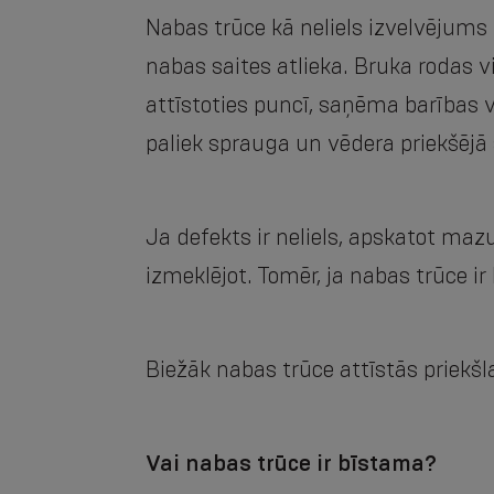
Nabas trūce kā neliels izvelvējums
nabas saites atlieka. Bruka rodas 
attīstoties puncī, saņēma barības v
paliek sprauga un vēdera priekšējā
Ja defekts ir neliels, apskatot maz
izmeklējot. Tomēr, ja nabas trūce ir
Biežāk nabas trūce attīstās priekš
Vai nabas trūce ir bīstama?