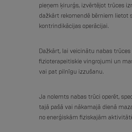
pieņem ķirurģs, izvērtējot trūces i
dažkārt rekomendē bērniem lietot s
kontrindikācijas operācijai.
Dažkārt, lai veicinātu nabas trūce
fizioterapeitiskie vingrojumi un m
vai pat pilnīgu izzušanu.
Ja nolemts nabas trūci operēt, spec
tajā pašā vai nākamajā dienā mazai
no enerģiskām fiziskajām aktivitāt