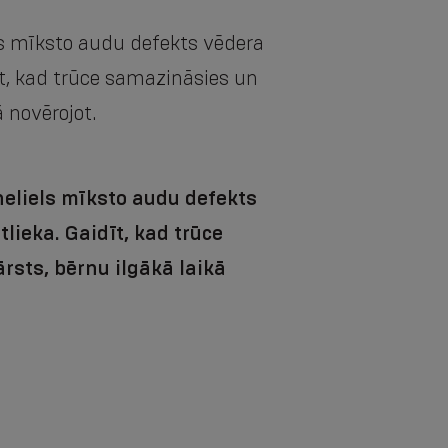
els mīksto audu defekts vēdera
īt, kad trūce samazināsies un
ā novērojot.
neliels mīksto audu defekts
lieka. Gaidīt, kad trūce
rsts, bērnu ilgākā laikā