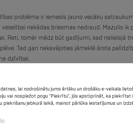
bas problēma ir iemesls jauno vecāku satraukuma
veselībai nekādas briesmas nedraud. Mazulis ik pa
ai. Reti, tomēr mēdz būt gadījumi, kad nelielajā t
plēve. Tad gan nekavējoties jāmeklē ārsta palīdzība,
na dzīvībai.
atnes, lai nodrošinātu jums ērtāku un drošāku e-veikala lietoš
iju vai nospiežot pogu "Piekrītu", jūs apstiprināt, ka piekrīta
u piekrišanu jebkurā laikā, mainot pārlūka iestatījumus un izd
a vai pārtraukta asinsrite,
ās
nfekcijas attīstībai vēdera dobumā.