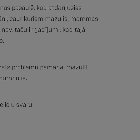
nas pasaulē, kad atdarījusies
orgāni, caur kuriem mazulis, mammas
nav, taču ir gadījumi, kad tajā
s.
– ārsts problēmu pamana, mazulīti
 bumbulis.
elielu svaru.