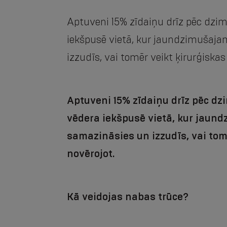
Aptuveni 15% zīdaiņu drīz pēc dzim
iekšpusē vietā, kur jaundzimušajam
izzudīs, vai tomēr veikt ķirurģiskas
Aptuveni 15% zīdaiņu drīz pēc dz
vēdera iekšpusē vietā, kur jaund
samazināsies un izzudīs, vai tomē
novērojot.
Kā veidojas nabas trūce?