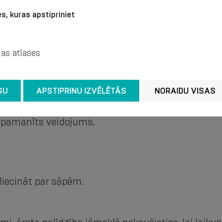
s, kuras apstipriniet
 pamanīt, veicot mazuļa ikdienas apkopšanu.
jas atlases
SU
APSTIPRINU IZVĒLĒTĀS
NORAIDU VISAS
nepamanīts veidojums,
 liecināt par sāpēm.