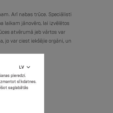
m. Arī nabas trūce. Speciālisti
 laikam jānovēro, lai izvēlētos
rūces atvērumā jeb vārtos var
 jo var ciest iekšējie orgāni, un
LV
anas pieredzi.
t izmantot sīkdatnes.
zēšot saglabātās