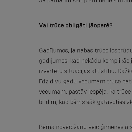
Ja pamanīti šeit pieminētie simpto
Vai trūce obligāti jāoperē?
Gadījumos, ja nabas trūce iesprūdu
gadījumos, kad nekādu komplikāciju 
izvērtētu situācijas attīstību. Dažk
līdz divu gadu vecumam trūce pati 
vecumam, pastāv iespēja, ka trūce 
brīdim, kad bērns sāk gatavoties sko
Bērna novērošanu veic ģimenes ārs