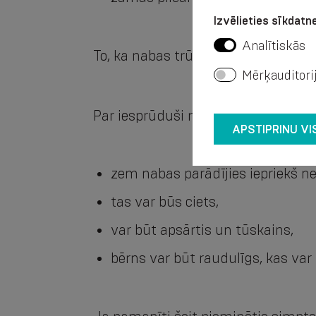
Izvēlieties sīkdatne
Analītiskās
To, ka nabas trūce iesprūdusi, var
Mērķauditori
Par iesprūduši nabas trūci liecina:
APSTIPRINU VI
zem nabas parādījies iepriekš 
tas var būs ciets,
var būt apsārtis un tūskains,
bērns var būt raudulīgs, kas var