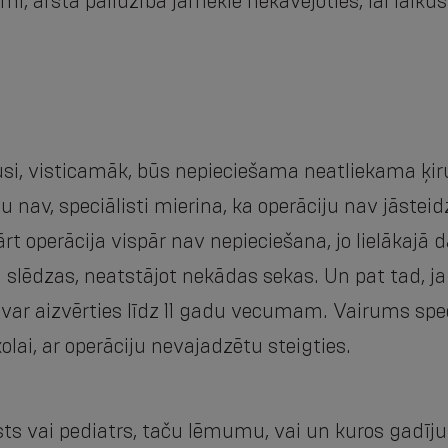
mi, ārsta palīdzība jāmeklē nekavējoties, lai la
si, visticamāk, būs nepieciešama neatliekama ķiru
nav, speciālisti mierina, ka operāciju nav jāsteidz
ārt operācija vispār nav nepieciešana, jo lielākajā
slēdzas, neatstājot nekādas sekas. Un pat tad, ja 
var aizvērties līdz 11 gadu vecumam. Vairums spec
lai, ar operāciju nevajadzētu steigties.
ts vai pediatrs, taču lēmumu, vai un kuros gadīj