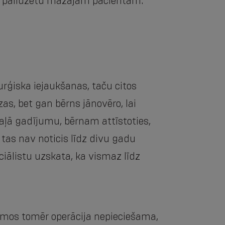
ikus palīdzētu mazajam pacientam.
rģiska iejaukšanas, taču citos
as, bet gan bērns jānovēro, lai
 daļā gadījumu, bērnam attīstoties,
tas nav noticis līdz divu gadu
iālistu uzskata, ka vismaz līdz
umos tomēr operācija nepieciešama,