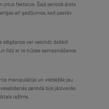
n citus faktorus. Šajā periodā ārsts
derīgas arī gadījumos, kad pastāv
s slēgšanos var veicināt dažādi
 un līdz ar to trūces samazināšanos
anta manipulācija un visbiežāk jau
veseļošanās periodā būs jāizvairās
iktais režīms.