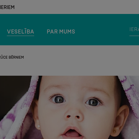
ERIEM
VESELĪBA
PAR MUMS
ŪCE BĒRNIEM