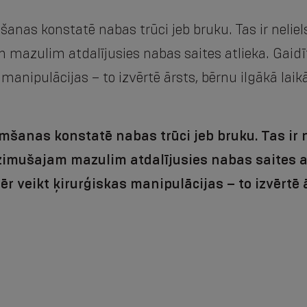
šanas konstatē nabas trūci jeb bruku. Tas ir neli
 mazulim atdalījusies nabas saites atlieka. Gaid
 manipulācijas – to izvērtē ārsts, bērnu ilgākā laik
imšanas konstatē nabas trūci jeb bruku. Tas ir 
zimušajam mazulim atdalījusies nabas saites at
r veikt ķirurģiskas manipulācijas – to izvērtē ā