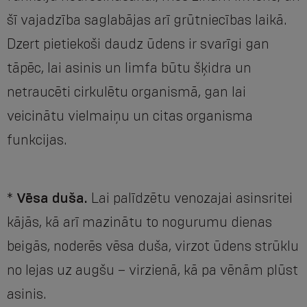
šī vajadzība saglabājas arī grūtniecības laikā.
Dzert pietiekoši daudz ūdens ir svarīgi gan
tāpēc, lai asinis un limfa būtu šķidra un
netraucēti cirkulētu organismā, gan lai
veicinātu vielmaiņu un citas organisma
funkcijas.
*
Vēsa duša.
Lai palīdzētu venozajai asinsritei
kājās, kā arī mazinātu to nogurumu dienas
beigās, noderēs vēsa duša, virzot ūdens strūklu
no lejas uz augšu – virzienā, kā pa vēnām plūst
asinis.