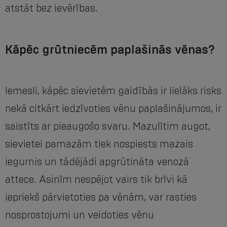
atstāt bez ievērības.
Kāpēc grūtniecēm paplašinās vēnas?
Iemesli, kāpēc sievietēm gaidībās ir lielāks risks
nekā citkārt iedzīvoties vēnu paplašinājumos, ir
saistīts ar pieaugošo svaru. Mazulītim augot,
sievietei pamazām tiek nospiests mazais
iegurnis un tādējādi apgrūtināta venozā
attece. Asinīm nespējot vairs tik brīvi kā
iepriekš pārvietoties pa vēnām, var rasties
nosprostojumi un veidoties vēnu