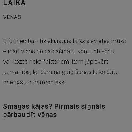
LAIKĀ
VĒNAS
Grūtniecība - tik skaistais laiks sievietes mūžā
– ir arī viens no paplašinātu vēnu jeb vēnu
varikozes riska faktoriem, kam jāpievērš
uzmanība, lai bērniņa gaidīšanas laiks būtu
mierīgs un harmonisks.
Smagas kājas? Pirmais signāls
pārbaudīt vēnas