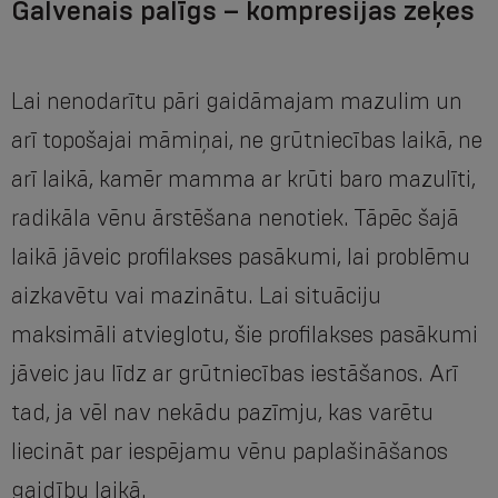
Galvenais palīgs – kompresijas zeķes
Lai nenodarītu pāri gaidāmajam mazulim un
arī topošajai māmiņai, ne grūtniecības laikā, ne
arī laikā, kamēr mamma ar krūti baro mazulīti,
radikāla vēnu ārstēšana nenotiek. Tāpēc šajā
laikā jāveic profilakses pasākumi, lai problēmu
aizkavētu vai mazinātu. Lai situāciju
maksimāli atvieglotu, šie profilakses pasākumi
jāveic jau līdz ar grūtniecības iestāšanos. Arī
tad, ja vēl nav nekādu pazīmju, kas varētu
liecināt par iespējamu vēnu paplašināšanos
gaidību laikā.