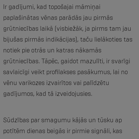
Ir gadījumi, kad topošajai māmiņai
paplašinātas vēnas parādās jau pirmās
grūtniecības laikā (visbiežāk, ja pirms tam jau
bijušas pirmās indikācijas), taču lielākoties tas
notiek pie otrās un katras nākamās
grūtniecības. Tāpēc, gaidot mazulīti, ir svarīgi
savlaicīgi veikt profilakses pasākumus, lai no
vēnu varikozes izvairītos vai palīdzētu
gadījumos, kad tā izveidojusies.
Sūdzības par smagumu kājās un tūsku ap
potītēm dienas beigās ir pirmie signāli, kas