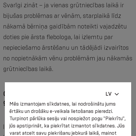
Svarīgi zināt – ja vienas grūtniecības laikā ir
bijušas problēmas ar vēnām, starplaikā līdz
nākamā bērniņa gaidībām noteikti vajadzētu
doties pie ārsta flebologa, lai izlemtu par
nepieciešamo ārstēšanu un tādējādi izvairītos
no nopietnākām vēnu problēmām jau nākamās
grūtniecības laikā.
Citi ieteikumi vēnu profilaksei
LV
grūtniecības laikā
Mēs izmantojam sīkdatnes, lai nodrošinātu jums
ērtāku un drošāku e-veikala lietošanas pieredzi.
Turpinot pārlūka sesiju vai nospiežot pogu "Piekrītu",
jūs apstiprināt, ka piekrītat izmantot sīkdatnes. Jūs
Ir pietiekoši daudz veselīgu ikdienas ieradumu,
varat atcelt savu piekrišanu jebkurā laikā, mainot