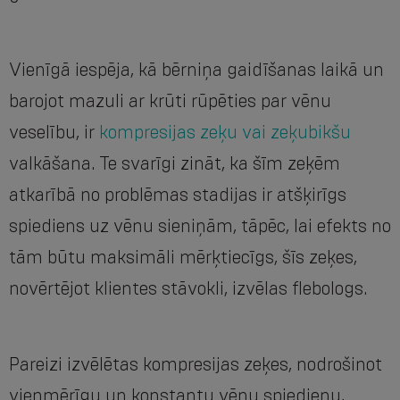
Vienīgā iespēja, kā bērniņa gaidīšanas laikā un
barojot mazuli ar krūti rūpēties par vēnu
veselību, ir
kompresijas zeķu vai zeķubikšu
valkāšana. Te svarīgi zināt, ka šīm zeķēm
atkarībā no problēmas stadijas ir atšķirīgs
spiediens uz vēnu sieniņām, tāpēc, lai efekts no
tām būtu maksimāli mērķtiecīgs, šīs zeķes,
novērtējot klientes stāvokli, izvēlas flebologs.
Pareizi izvēlētas kompresijas zeķes, nodrošinot
vienmērīgu un konstantu vēnu spiedienu,