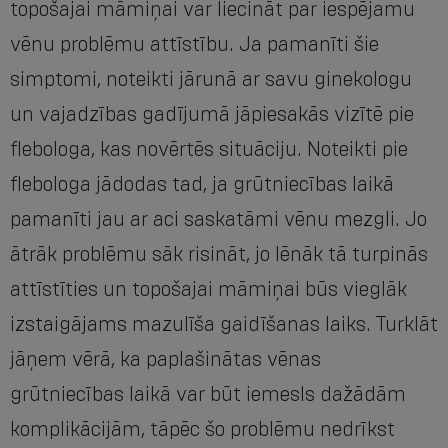
topošajai māmiņai var liecināt par iespējamu
vēnu problēmu attīstību. Ja pamanīti šie
simptomi, noteikti jārunā ar savu ginekologu
un vajadzības gadījumā jāpiesakās vizītē pie
flebologa, kas novērtēs situāciju. Noteikti pie
flebologa jādodas tad, ja grūtniecības laikā
pamanīti jau ar aci saskatāmi vēnu mezgli. Jo
ātrāk problēmu sāk risināt, jo lēnāk tā turpinās
attīstīties un topošajai māmiņai būs vieglāk
izstaigājams mazulīša gaidīšanas laiks. Turklāt
jāņem vērā, ka paplašinātas vēnas
grūtniecības laikā var būt iemesls dažādām
komplikācijām, tāpēc šo problēmu nedrīkst