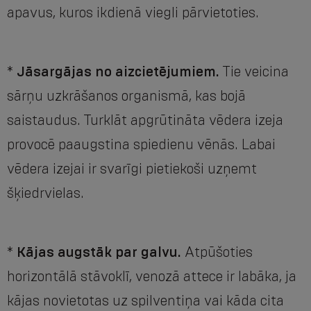
apavus, kuros ikdienā viegli pārvietoties.
*
Jāsargājas no aizcietējumiem.
Tie veicina
sārņu uzkrāšanos organismā, kas bojā
saistaudus. Turklāt apgrūtināta vēdera izeja
provocē paaugstina spiedienu vēnās. Labai
vēdera izejai ir svarīgi pietiekoši uzņemt
šķiedrvielas.
*
Kājas augstāk par galvu.
Atpūšoties
horizontālā stāvoklī, venozā attece ir labāka, ja
kājas novietotas uz spilventiņa vai kāda cita