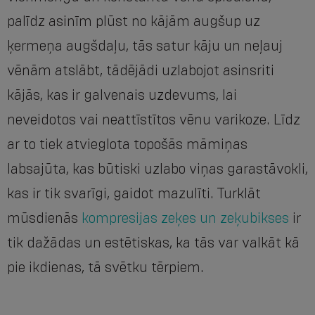
palīdz asinīm plūst no kājām augšup uz
ķermeņa augšdaļu, tās satur kāju un neļauj
vēnām atslābt, tādējādi uzlabojot asinsriti
kājās, kas ir galvenais uzdevums, lai
neveidotos vai neattīstītos vēnu varikoze. Līdz
ar to tiek atvieglota topošās māmiņas
labsajūta, kas būtiski uzlabo viņas garastāvokli,
kas ir tik svarīgi, gaidot mazulīti. Turklāt
mūsdienās
kompresijas zeķes un zeķubikses
ir
tik dažādas un estētiskas, ka tās var valkāt kā
pie ikdienas, tā svētku tērpiem.