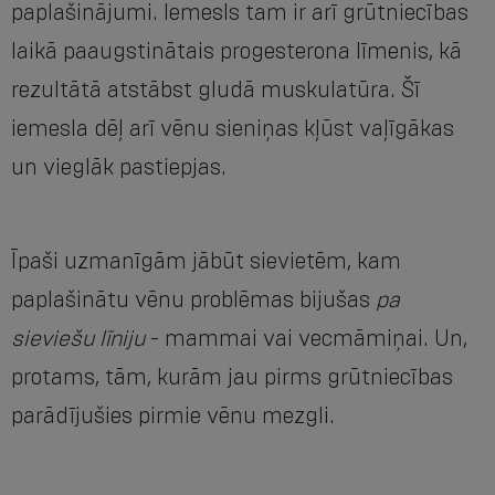
paplašinājumi. Iemesls tam ir arī grūtniecības
laikā paaugstinātais progesterona līmenis, kā
rezultātā atstābst gludā muskulatūra. Šī
iemesla dēļ arī vēnu sieniņas kļūst vaļīgākas
un vieglāk pastiepjas.
Īpaši uzmanīgām jābūt sievietēm, kam
paplašinātu vēnu problēmas bijušas
pa
sieviešu līniju
- mammai vai vecmāmiņai. Un,
protams, tām, kurām jau pirms grūtniecības
parādījušies pirmie vēnu mezgli.