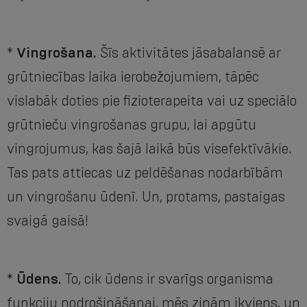
*
Vingrošana.
Šīs aktivitātes jāsabalansē ar
grūtniecības laika ierobežojumiem, tāpēc
vislabāk doties pie fizioterapeita vai uz speciālo
grūtnieču vingrošanas grupu, lai apgūtu
vingrojumus, kas šajā laikā būs visefektīvākie.
Tas pats attiecas uz peldēšanas nodarbībām
un vingrošanu ūdenī. Un, protams, pastaigas
svaigā gaisā!
*
Ūdens.
To, cik ūdens ir svarīgs organisma
funkciju nodrošināšanai, mēs zinām ikviens, un