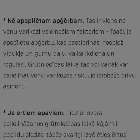
*
Nē apspīlētam apģērbam.
Tas ir viens no
vēnu varikozi veicinošiem faktoriem – īpaši, ja
apspīlētu apģērbu, kas pastiprināti nospiež
vidukļa un gurnu daļu, valkā ikdienā un
regulāri. Grūtniecības laikā tas vēl vairāk var
palielināt vēnu varikozes risku, jo ierobežo brīvu
asinsriti.
*
Jā ērtiem apaviem.
Līdz ar svara
palielināšanos grūtniecības laikā kājām ir
papildu slodze, tāpēc svarīgi izvēlēties ērtus