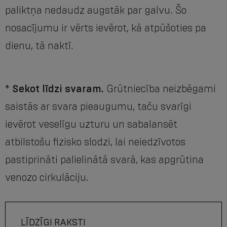
paliktņa nedaudz augstāk par galvu. Šo
nosacījumu ir vērts ievērot, kā atpūšoties pa
dienu, tā naktī.
*
Sekot līdzi svaram.
Grūtniecība neizbēgami
saistās ar svara pieaugumu, taču svarīgi
ievērot veselīgu uzturu un sabalansēt
atbilstošu fizisko slodzi, lai neiedzīvotos
pastiprināti palielinātā svarā, kas apgrūtina
venozo cirkulāciju.
LĪDZĪGI RAKSTI