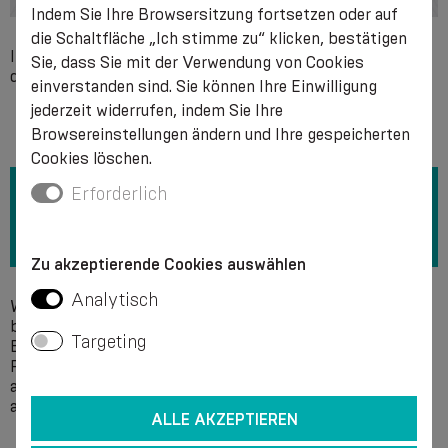
Indem Sie Ihre Browsersitzung fortsetzen oder auf
die Schaltfläche „Ich stimme zu“ klicken, bestätigen
Individuelle Unverträglichkeit mit einem der Bestandteile
Sie, dass Sie mit der Verwendung von Cookies
des Produkts.
einverstanden sind. Sie können Ihre Einwilligung
jederzeit widerrufen, indem Sie Ihre
Browsereinstellungen ändern und Ihre gespeicherten
Cookies löschen.
Erforderlich
Zu akzeptierende Cookies auswählen
Analytisch
Wir empfehlen die Wäsche von Hand in einer Seifenlösung
bei einer Temperatur von + 40 °C ohne Verwendung von
Targeting
Bleichmitteln. Verwenden Sie keine chemischen Mittel zur
Reinigung. Es wird empfohlen, das Wasser vorsichtig
auszudrücken, ohne es auszuwringen, und das Produkt
ausgebreitet zu trocknen. Nicht bügeln.
ALLE AKZEPTIEREN