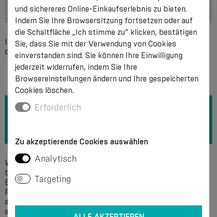
und sichereres Online-Einkaufserlebnis zu bieten.
Indem Sie Ihre Browsersitzung fortsetzen oder auf
die Schaltfläche „Ich stimme zu“ klicken, bestätigen
Individuelle Unverträglichkeit mit einem der Bestandteile
Sie, dass Sie mit der Verwendung von Cookies
des Produkts.
einverstanden sind. Sie können Ihre Einwilligung
jederzeit widerrufen, indem Sie Ihre
Browsereinstellungen ändern und Ihre gespeicherten
Cookies löschen.
Erforderlich
Zu akzeptierende Cookies auswählen
Analytisch
Wir empfehlen die Wäsche von Hand in einer Seifenlösung
bei einer Temperatur von + 40 °C ohne Verwendung von
Targeting
Bleichmitteln. Verwenden Sie keine chemischen Mittel zur
Reinigung. Es wird empfohlen, das Wasser vorsichtig
auszudrücken, ohne es auszuwringen, und das Produkt
ausgebreitet zu trocknen. Nicht bügeln.
ALLE AKZEPTIEREN