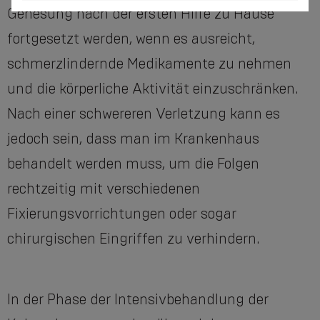
Genesung nach der ersten Hilfe zu Hause
fortgesetzt werden, wenn es ausreicht,
schmerzlindernde Medikamente zu nehmen
und die körperliche Aktivität einzuschränken.
Nach einer schwereren Verletzung kann es
jedoch sein, dass man im Krankenhaus
behandelt werden muss, um die Folgen
rechtzeitig mit verschiedenen
Fixierungsvorrichtungen oder sogar
chirurgischen Eingriffen zu verhindern.
In der Phase der Intensivbehandlung der