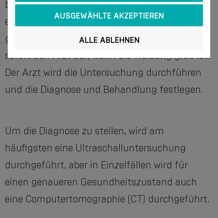
beobachten, sollten Sie einem Arzt zeigen, ob
AUSGEWÄHLTE AKZEPTIEREN
es sich um einen Leistenbruch oder andere
gesundheitliche Probleme handelt. Suchen Sie
ALLE ABLEHNEN
sofort den Arzt auf, wenn die Wölbung groß ist.
Der Arzt wird die Untersuchung durchführen
und die Diagnose und Behandlung festlegen.
Um die Diagnose zu stellen, wird am
häufigsten eine Ultraschalluntersuchung
durchgeführt, aber in Einzelfällen wird für
einen genaueren Gesundheitszustand auch
eine Computertomographie (CT) durchgeführt.