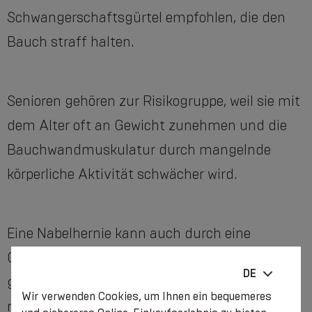
Schwangerschaftsgürtel empfohlen, die den
Bauch straff halten.
Senioren gehören zur Risikogruppe, weil sie mit
dem Alter oft an Gewicht zunehmen und die
Bauchwandmuskulatur durch mangelnde
körperliche Aktivität schwächer wird.
Eine Nabelhernie kann auch durch eine
Operation im Bauchraum entstehen. Meistens
DE
geschieht dies in Fällen, in denen die Wunde
Wir verwenden Cookies, um Ihnen ein bequemeres
nicht gut verheilt ist.