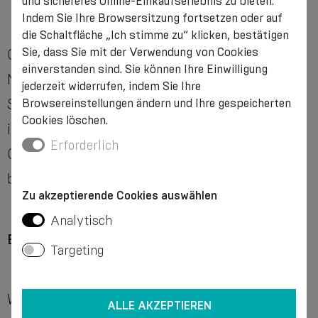
und sichereres Online-Einkaufserlebnis zu bieten.
Indem Sie Ihre Browsersitzung fortsetzen oder auf
die Schaltfläche „Ich stimme zu“ klicken, bestätigen
Sie, dass Sie mit der Verwendung von Cookies
Obwohl die meisten Menschen bei einem
einverstanden sind. Sie können Ihre Einwilligung
Nabelbruch keine Schmerzen haben, kann es
jederzeit widerrufen, indem Sie Ihre
Situationen geben, in denen er schwerwiegend
Browsereinstellungen ändern und Ihre gespeicherten
Cookies löschen.
ist, außerdem kann er von unangenehmen
Erforderlich
Gefühlen wie Übelkeit, Blähungen und anderen
begleitet sein.
Zu akzeptierende Cookies auswählen
Analytisch
Eine Hernie muss definitiv operiert werden
Targeting
Wenn Sie eine Hautwölbung im Nabelbereich
ALLE AKZEPTIEREN