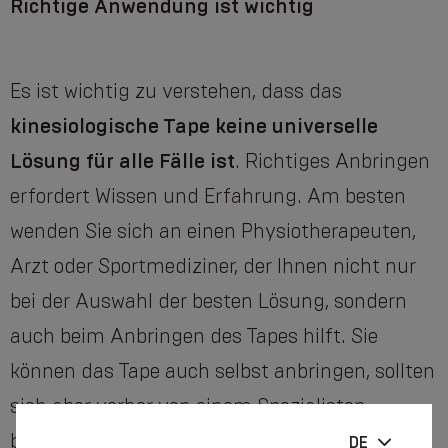
Richtige Anwendung ist wichtig
Es ist wichtig zu verstehen, dass das
kinesiologische Tape keine universelle
Lösung für alle Fälle ist
. Richtiges Anbringen
erfordert Wissen und Erfahrung. Am besten
wenden Sie sich an einen Physiotherapeuten,
Arzt oder Sportmediziner, der Ihnen nicht nur
bei der Auswahl der besten Lösung, sondern
auch beim Anbringen des Tapes hilft. Sie
können das Tape auch selbst anbringen, sollten
sich aber vorher von einem Spezialisten
beraten lassen.
DE