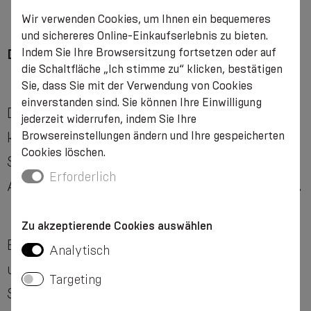
Wir verwenden Cookies, um Ihnen ein bequemeres
und sichereres Online-Einkaufserlebnis zu bieten.
Indem Sie Ihre Browsersitzung fortsetzen oder auf
Dauer der Nutzung
die Schaltfläche „Ich stimme zu“ klicken, bestätigen
Sie, dass Sie mit der Verwendung von Cookies
einverstanden sind. Sie können Ihre Einwilligung
Die Gesamtdauer der Nutzung des
jederzeit widerrufen, indem Sie Ihre
Browsereinstellungen ändern und Ihre gespeicherten
kinesiologischen Tapes wird von einem
Cookies löschen.
Spezialisten festgelegt. Die Notwendigkeit des
Erforderlich
Anbringens muss im Einzelfall geprüft werden.
Zu akzeptierende Cookies auswählen
Ein frisch aufgetragenes Tape hält je nach Ziel
Analytisch
und Reaktion des Körpers zwischen einigen
Targeting
Stunden und einigen Tagen.
Es ist wichtig,