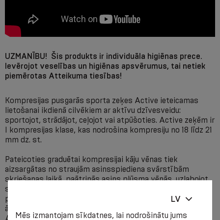
UZMANĪBU! Šis produkts ir individuāla higiēnas prece.
Ievērojot veselības un higiēnas apsvērumus, tai netiek
piemērotas Atteikuma tiesības!
Kompresijas pusgarās sporta zeķes Active ieteicamas
lietošanai ikdienā cilvēkiem ar aktīvu dzīvesveidu:
sportojot, strādājot, ceļojot vai atpūšoties. Active zeķēm ir
I kompresijas klase, kas nodrošina kompresiju no 18 līdz 21
mm dz. st.
Pateicoties graduētai kompresijai kāju vēnas tiek
aizsargātas no straujām asinsspiediena svārstībām
skriešanas laikā, paātrinās asins plūsma vēnās, uzlabojot
skābekļa apgādi un vielmaiņas produktu (piem.,
pienskābes) ātrāku aizvadīšanu no muskuļiem, kas sekmē
LV
ātrāku atjaunošanos pēc slodzes. Īpašs vijums ikru un
Mēs izmantojam sīkdatnes, lai nodrošinātu jums
Ahilleja cīpslas zonā, stabilizē muskuļus, samazinot