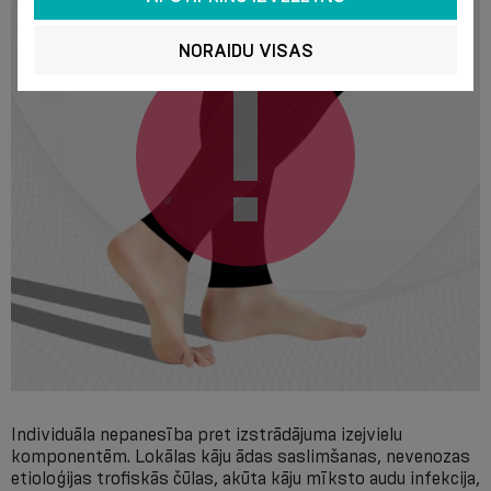
NORAIDU VISAS
Individuāla nepanesība pret izstrādājuma izejvielu
komponentēm. Lokālas kāju ādas saslimšanas, nevenozas
etioloģijas trofiskās čūlas, akūta kāju mīksto audu infekcija,