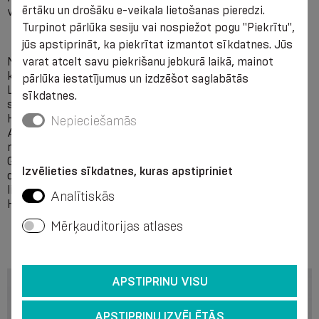
ērtāku un drošāku e-veikala lietošanas pieredzi.
vibrācijas un mikrotraumatizāciju slodzes laikā.
Turpinot pārlūka sesiju vai nospiežot pogu "Piekrītu",
jūs apstiprināt, ka piekrītat izmantot sīkdatnes. Jūs
varat atcelt savu piekrišanu jebkurā laikā, mainot
MERYL SKINLIFE mikrošķiedra nodrošina zeķēm augstas
komforta īpašības tieši fizisko aktivitāšu laikā:
pārlūka iestatījumus un izdzēšot saglabātās
Labi ventilējas, ļauj ādai atdzist slodzes laikā, vienlaikus
sīkdatnes.
saglabājot siltumu vēsākos laika apstākļos,
Higroskopiskas, labi aizvada mitrumu, nesvīst.
Nepieciešamās
Ar bakteriostatiskām īpašībām, neļauj rasties
nepatīkamai smakai arī ilgstošas lietošanas laikā.
Garantēta kompresijas īpašību saglabāšanās atbilstoši
Izvēlieties sīkdatnes, kuras apstipriniet
deklarētajai kompresijas klasei 6 mēnešu ikdienas
lietošanas apstākļos.
Analītiskās
Hipoalerģiska šķiedra, atbilst OEKO-TEX 100 standartam.
Mērķauditorijas atlases
APSTIPRINU VISU
APSTIPRINU IZVĒLĒTĀS