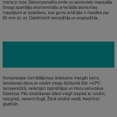
tostarp roze. Dekompensēta sirds un asinsvadu mazspēja.
Smagi apakšējo ekstremitāšu arteriālās asinsrites
traucējumi ar spiedienu, kas gurnu artērijās ir mazāks par
80 mm dz. st. Diabētiskā neiropātija un angiopātija.
Kompresijas izstrādājumus ieteicams mazgāt katru
lietošanas dienu ar rokām ziepju šķīdumā līdz +40°С
temperatūrā, nelietojot balinātājus un hloru saturošus
līdzekļus. Pēc skalošanas ūdeni viegli izspiež ar rokām,
neizgriež, necentrifugē. Žāvē izklātā veidā. Nedrīkst
gludināt.