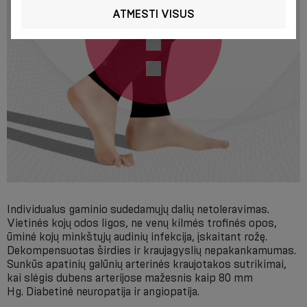
ATMESTI VISUS
Individualus gaminio sudedamųjų dalių netoleravimas.
Vietinės kojų odos ligos, ne venų kilmės trofinės opos,
ūminė kojų minkštųjų audinių infekcija, įskaitant rožę.
Dekompensuotas širdies ir kraujagyslių nepakankamumas.
Sunkūs apatinių galūnių arterinės kraujotakos sutrikimai,
kai slėgis dubens arterijose mažesnis kaip 80 mm
Hg. Diabetinė neuropatija ir angiopatija.