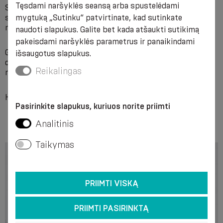
Tęsdami naršyklės seansą arba spustelėdami
Specialus pynimas blauzdos ir Achilo sausgyslės srityje
mygtuką „Sutinku“ patvirtinate, kad sutinkate
stabilizuoja raumenis, mažina vibraciją ir apsaugo nuo
mikrotraumų fizinio krūvio metu.
naudoti slapukus. Galite bet kada atšaukti sutikimą
pakeisdami naršyklės parametrus ir panaikindami
Garantuojamas kompresinių savybių išlaikymas pagal
išsaugotus slapukus.
deklaruotą kompresijos klasę 6 mėnesius kasdienio
Reikalingas
naudojimo.
Hipoalerginis pluoštas, atitinka OEKO-TEX 100 standartą.
Pasirinkite slapukus, kuriuos norite priimti
Analitinis
Taikymas
PRIIMTI VISKĄ
PRIIMTI PASIRINKTĄ