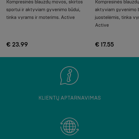
Kompresinės blauzdų movos, skirtos
Kompresinės blauzdų 
sportui ir aktyviam gyvenimo būdui,
aktyviam gyvenimo b
tinka vyrams ir moterims. Active
juostelėmis, tinka v
Active
€ 23.99
€ 17.55
KLIENTŲ APTARNAVIMAS