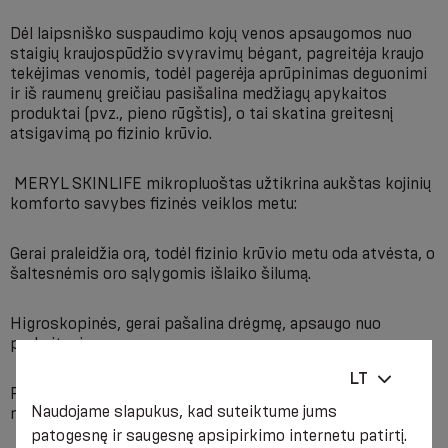
Dėl laipsniško suspaudimo kojų venos apsaugomos nuo
staigių kraujospūdžio svyravimų bėgant, pagreitėja kraujo
tekėjimas venomis, todėl pagerėja aprūpinimas deguonimi
ir iš raumenų greičiau pasišalina medžiagų apykaitos
produktai (pvz., pieno rūgštis), o tai skatina greitesnį
atsigavimą po fizinio krūvio.
MERYL SKINLIFE mikropluoštas užtikrina aukštas kojinių
komforto savybes fizinės veiklos metu:
Gerai praleidžia orą, todėl fizinio krūvio metu oda atvėsta, o
šaltesnėmis oro sąlygomis išlaiko šilumą.
Higroskopinės, gerai pašalina drėgmę, apsaugo nuo
prakaitavimo.
LT
Pasižymi bakteriostatinėmis savybėmis, apsaugo nuo
Naudojame slapukus, kad suteiktume jums
nemalonaus kvapo net ir ilgo naudojimo metu.
patogesnę ir saugesnę apsipirkimo internetu patirtį.