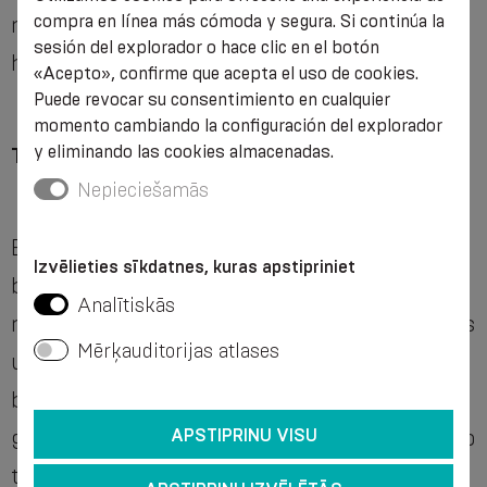
compra en línea más cómoda y segura. Si continúa la
magulladada. La refrigeración reduce la
sesión del explorador o hace clic en el botón
hemorragia y el edema y disminuye el dolor.
«Acepto», confirme que acepta el uso de cookies.
Puede revocar su consentimiento en cualquier
momento cambiando la configuración del explorador
y eliminando las cookies almacenadas.
Tratamiento sin Rush
Nepieciešamās
En el caso de un tobillo rociado, es importante
Izvēlieties sīkdatnes, kuras apstipriniet
buscar ayuda médica para asegurarse de que
Analītiskās
no hay ruptura. El primer método de examen es
Mērķauditorijas atlases
un examen de rayos X. Sin embargo, sobre la
base de ello, es imposible determinar la
gravedad de la lesión ligada al ligamento; por lo
APSTIPRINU VISU
tanto, en casos más complicados, incluso si no