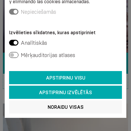
y eliminando las cookies almacenadas.
Nepieciešamās
Izvēlieties sīkdatnes, kuras apstipriniet
Analītiskās
Mērķauditorijas atlases
DOLOR DE RODILLA
APSTIPRINU VISU
APSTIPRINU IZVĒLĒTĀS
NORAIDU VISAS