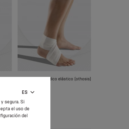
ca
Venda de pie médico elástico (othosis)
ES
y segura. Si
cepta el uso de
€ 3.65
iguración del