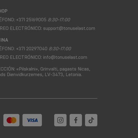
HOP
ÉFONO:
+371 25169005
8:30-17:00
REO ELECTRÓNICO:
support@tonuselast.com
CINA
ÉFONO:
+371 20297040
8:30-17:00
REO ELECTRÓNICO:
info@tonuselast.com
ECCIÓN:
«Pilskalni», Grinvalti, pagasts Nicas,
ds Dienvidkurzemes, LV-3473, Letonia.