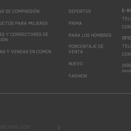
E-S
AS DE COMPRESIÓN
DEPORTES
TEL
UCTOS PARA MUJERES
PRIMA
COR
ES Y CORRECTORES DE
PARA LOS HOMBRES
OFI
CIÓN
TEL
PORCENTAJE DE
AS Y VENDAS EN COMÚN
VENTA
COR
NUEVO
DIR
nova
FASHION
@email.com