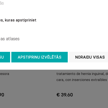
ās
s, kuras apstipriniet
jas atlases
SU
APSTIPRINU IZVĒLĒTĀS
NORAIDU VISAS
tubular polivalente elástica,
Cinturón elástico médico para el
esora
tratamiento de hernia inguinal, d
cara, con inserciones extraíbles
90
€ 39.60