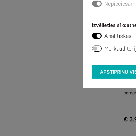
Nepieciešam
Izvēlieties sīkdatne
Analītiskās
Mērķauditori
APSTIPRINU VI
Venda 
compr
€ 3.