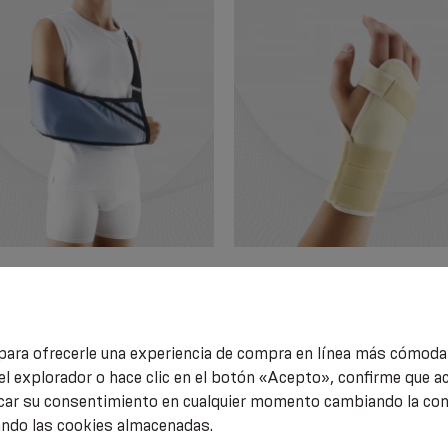
izante ortopedia del brazo
Articulación de la muñeca médi
elástica con una placa metálica
extraíble
para ofrecerle una experiencia de compra en línea más cómoda 
el explorador o hace clic en el botón «Acepto», confirme que a
.40
€ 11.05
car su consentimiento en cualquier momento cambiando la conf
ando las cookies almacenadas.