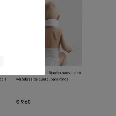
Titular médico con fijación suave para
oble
vértebras de cuello, para niños
€ 9.60