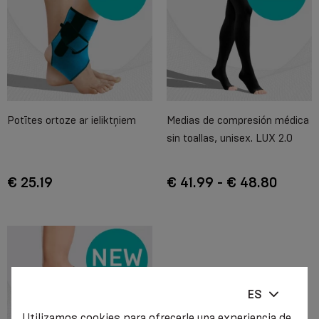
Potītes ortoze ar ieliktņiem
Medias de compresión médica
sin toallas, unisex. LUX 2.0
€ 25.19
€ 41.99 - € 48.80
ES
Utilizamos cookies para ofrecerle una experiencia de