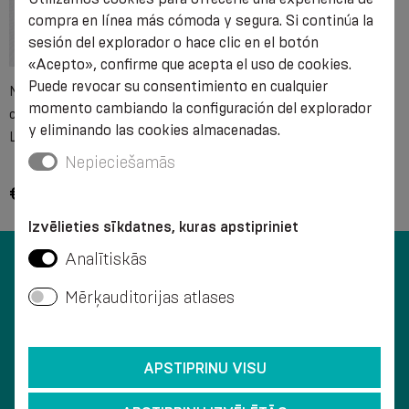
compra en línea más cómoda y segura. Si continúa la
sesión del explorador o hace clic en el botón
«Acepto», confirme que acepta el uso de cookies.
Puede revocar su consentimiento en cualquier
Medias de rodilla de
momento cambiando la configuración del explorador
compresión médica, unisex.
y eliminando las cookies almacenadas.
LUX 2.0
Nepieciešamās
€ 29.05 - € 32.18
Izvēlieties sīkdatnes, kuras apstipriniet
Analītiskās
Mērķauditorijas atlases
SERVICIO AL CLIENTE
APSTIPRINU VISU