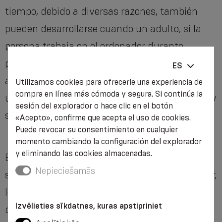
tiempo, debido a diversas razones, también
pueden desarrollarse cuando un adulto, si la
persona trabaja en el ordenador durante
períodos prolongados, realiza continuamente
ES
acciones monótonas en una dirección, existe
Utilizamos cookies para ofrecerle una experiencia de
compra en línea más cómoda y segura. Si continúa la
una sobrecarga que conduzca a un automóvil y
sesión del explorador o hace clic en el botón
similar.
«Acepto», confirme que acepta el uso de cookies.
Puede revocar su consentimiento en cualquier
momento cambiando la configuración del explorador
y eliminando las cookies almacenadas.
Esto y otras razones conducen a una
Nepieciešamās
sobrecarga muscular y a una tensión muscular,
lo que causa dolor. Si no se presta atención
Izvēlieties sīkdatnes, kuras apstipriniet
durante mucho tiempo, se producen cambios