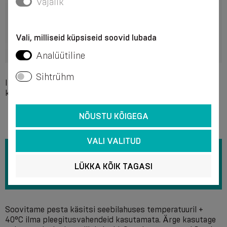
Vajalik
Vali, milliseid küpsiseid soovid lubada
Analüütiline
Sihtrühm
Individuaalne kokkusobimatus toote mis tahes
koostismaterjalidega.
NÕUSTU KÕIGEGA
VALI VALITUD
LÜKKA KÕIK TAGASI
Soovitame pesta käsitsi seebilahuses temperatuuril +
40°C ilma pleegitusvahendeid kasutamata. Ärge kasutage