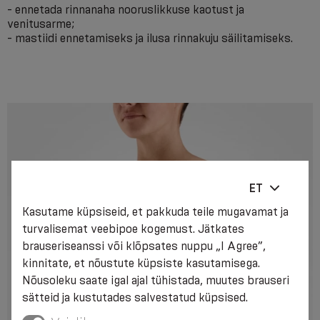
- ennetada rinnanaha nooruslikkuse kaotust ja
venitusarme;
- mastiidi ennetamiseks ja ilusa rinnakuju säilitamiseks.
ET
Kasutame küpsiseid, et pakkuda teile mugavamat ja
turvalisemat veebipoe kogemust. Jätkates
brauseriseanssi või klõpsates nuppu „I Agree”,
kinnitate, et nõustute küpsiste kasutamisega.
Nõusoleku saate igal ajal tühistada, muutes brauseri
sätteid ja kustutades salvestatud küpsised.