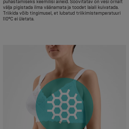
puhastamiseks keemilisi aineid. Soovitatav on vesi õrnalt
välja pigistada ilma väänamata ja toodet laiali kuivatada.
Triikida võib tingimusel, et lubatud triikimistemperatuuri
110°C ei ületata.