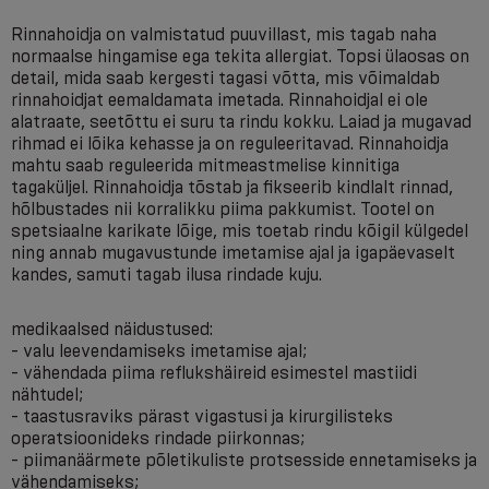
Rinnahoidja on valmistatud puuvillast, mis tagab naha
normaalse hingamise ega tekita allergiat. Topsi ülaosas on
detail, mida saab kergesti tagasi võtta, mis võimaldab
rinnahoidjat eemaldamata imetada. Rinnahoidjal ei ole
alatraate, seetõttu ei suru ta rindu kokku. Laiad ja mugavad
rihmad ei lõika kehasse ja on reguleeritavad. Rinnahoidja
mahtu saab reguleerida mitmeastmelise kinnitiga
tagaküljel. Rinnahoidja tõstab ja fikseerib kindlalt rinnad,
hõlbustades nii korralikku piima pakkumist. Tootel on
spetsiaalne karikate lõige, mis toetab rindu kõigil külgedel
ning annab mugavustunde imetamise ajal ja igapäevaselt
kandes, samuti tagab ilusa rindade kuju.
medikaalsed näidustused:
- valu leevendamiseks imetamise ajal;
- vähendada piima reflukshäireid esimestel mastiidi
nähtudel;
- taastusraviks pärast vigastusi ja kirurgilisteks
operatsioonideks rindade piirkonnas;
- piimanäärmete põletikuliste protsesside ennetamiseks ja
vähendamiseks;