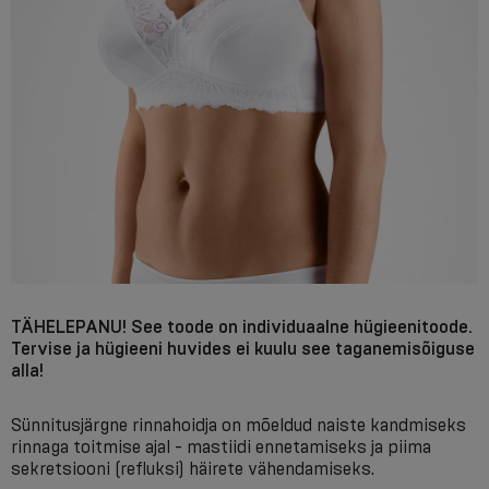
TÄHELEPANU! See toode on individuaalne hügieenitoode.
Tervise ja hügieeni huvides ei kuulu see taganemisõiguse
alla!
Sünnitusjärgne rinnahoidja on mõeldud naiste kandmiseks
rinnaga toitmise ajal - mastiidi ennetamiseks ja piima
sekretsiooni (refluksi) häirete vähendamiseks.