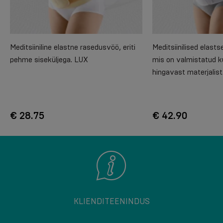
Meditsiiniline elastne rasedusvöö, eriti
Meditsiinilised elast
pehme siseküljega. LUX
mis on valmistatud k
hingavast materjalis
€ 28.75
€ 42.90
KLIENDITEENINDUS