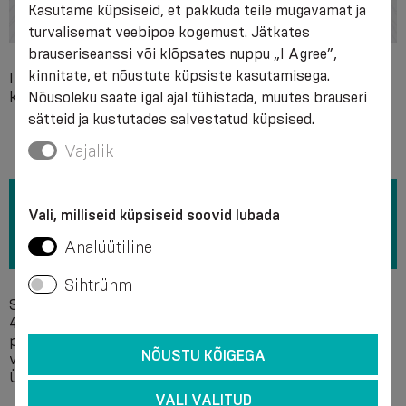
Kasutame küpsiseid, et pakkuda teile mugavamat ja
turvalisemat veebipoe kogemust. Jätkates
brauseriseanssi või klõpsates nuppu „I Agree”,
kinnitate, et nõustute küpsiste kasutamisega.
Individuaalne kokkusobimatus toote mis tahes
koostismaterjalidega.
Nõusoleku saate igal ajal tühistada, muutes brauseri
sätteid ja kustutades salvestatud küpsised.
Vajalik
Vali, milliseid küpsiseid soovid lubada
Analüütiline
Sihtrühm
Soovitame pesta käsitsi seebilahuses temperatuuril +
40°C ilma pleegitusvahendeid kasutamata. Ärge kasutage
puhastamiseks keemilisi aineid. Soovitatav on vesi õrnalt
NÕUSTU KÕIGEGA
välja pigistada ilma väänamata ja toodet laiali kuivatada.
Ühendage enne pesemist osade velcro kinnitused.
VALI VALITUD