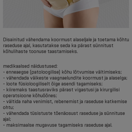
Disainitud vähendama koormust alaseljale ja toetama kõhtu
raseduse ajal, kasutatakse seda ka pärast sünnitust
kõhulihaste toonuse taastamiseks.
medikaalsed näidustused:
- enneaegse (patoloogilise) kõhu lõtvumise vältimiseks;
- vähendada väikeste vaagnaelundite koormust ja alaselga;
- loote füsioloogiliselt õige asendi tagamiseks;
- kiiremaks taastusraviks pärast vigastusi ja kirurgilisi
operatsioone kõhuõõnes;
- vältida naha venimist, rebenemist ja raseduse katkemise
ohtu;
- vähendada tüsistuste tõenäosust raseduse ja sünnituse
ajal;
- maksimaalse mugavuse tagamiseks raseduse ajal.