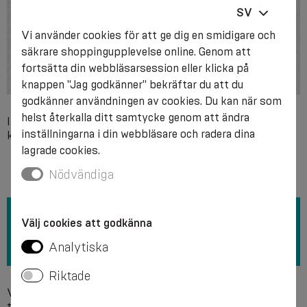
SV
Vi använder cookies för att ge dig en smidigare och
säkrare shoppingupplevelse online. Genom att
fortsätta din webbläsarsession eller klicka på
knappen "Jag godkänner" bekräftar du att du
godkänner användningen av cookies. Du kan när som
helst återkalla ditt samtycke genom att ändra
Individuell överkänslighet mot något av produktens
inställningarna i din webbläsare och radera dina
komponentmaterial.
lagrade cookies.
Nödvändiga
Välj cookies att godkänna
Analytiska
Riktade
Vi rekommenderar handtvätt i tvållösning vid en
temperatur på +40 °C utan användning av blekmedel.