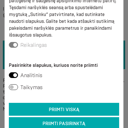
patogesnę ir saugesnę apsipirkimo internetu patirtį.
Tęsdami naršyklės seansą arba spustelėdami
Individualus nesuderinamumas su bet kuria sudedamąja
mygtuką „Sutinku“ patvirtinate, kad sutinkate
gaminio medžiaga.
naudoti slapukus. Galite bet kada atšaukti sutikimą
pakeisdami naršyklės parametrus ir panaikindami
išsaugotus slapukus.
Reikalingas
Pasirinkite slapukus, kuriuos norite priimti
Analitinis
Prieš skalbdami pritvirtinkite „Velcro“ užsegimus ant dalių.
Rekomenduojame skalbti rankomis su muilu + 40 °C
Taikymas
temperatūroje, nenaudojant baliklių. Valymui nenaudokite
cheminių priemonių. Rekomenduojama švelniai išspausti
vandenį, negręžiant ir išdžiovinti gaminį paskleidus.
Negalima lyginti.
PRIIMTI VISKĄ
PRIIMTI PASIRINKTĄ