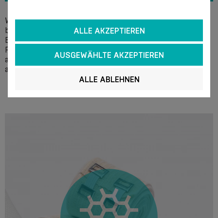
Wir empfehlen die Wäsche von Hand in einer Seifenlösung
bei einer Temperatur von + 40 °C ohne Verwendung von
ALLE AKZEPTIEREN
Bleichmitteln. Verwenden Sie keine chemischen Mittel zur
Reinigung. Es wird empfohlen, das Wasser vorsichtig
AUSGEWÄHLTE AKZEPTIEREN
auszudrücken, ohne es auszuwringen, und das Produkt
ausgebreitet zu trocknen. Nicht bügeln.
ALLE ABLEHNEN