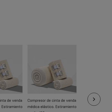
inta de venda
Compresor de cinta de venda
Compresor de cin
. Estiramiento
médica elástico. Estiramiento
médica elástico. E