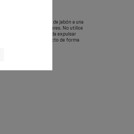
a mano en una solución de jabón a una
sin el uso de blanqueadores. No utilice
la limpieza. Se recomienda expulsar
 arrugar y secar el producto de forma