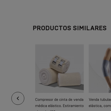
PRODUCTOS SIMILARES
ón de la muñeca
Compresor de cinta de venda
Venda tubular
stica con una
médica elástico. Estiramiento
elástica, co