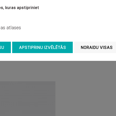
s, kuras apstipriniet
Recomendamos lavarse 
temperatura de + 40 °C 
jas atlases
agentes químicos para 
suavemente el agua sin
dispersa. No hierro.
SU
APSTIPRINU IZVĒLĒTĀS
NORAIDU VISAS