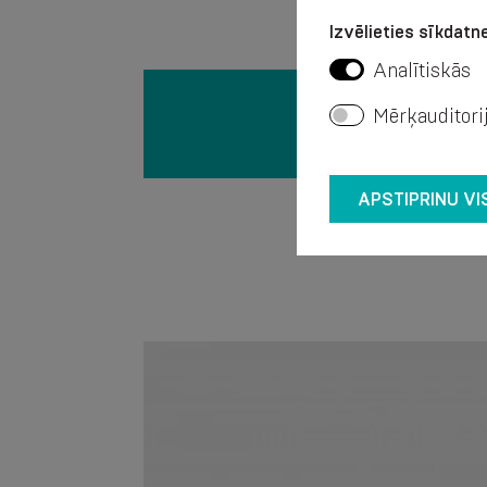
Izvēlieties sīkdatne
Analītiskās
Mērķauditori
APSTIPRINU VI