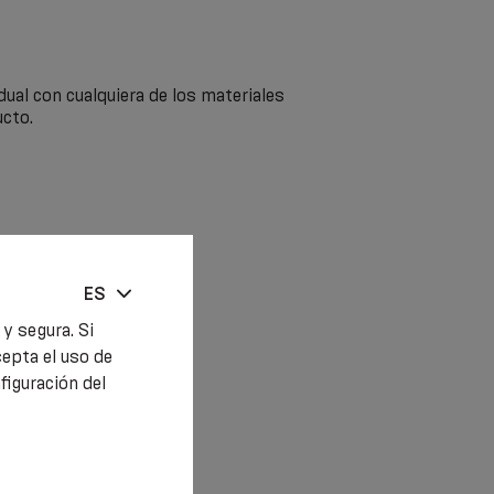
dual con cualquiera de los materiales
cto.
ES
y segura. Si
cepta el uso de
iguración del