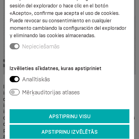
sesión del explorador o hace clic en el botón
«Acepto», confirme que acepta el uso de cookies.
Puede revocar su consentimiento en cualquier
momento cambiando la configuración del explorador
y eliminando las cookies almacenadas.
Nepieciešamās
Izvēlieties sīkdatnes, kuras apstipriniet
Analītiskās
Intolerancia individual a los componentes de los
Mērķauditorijas atlases
ingredientes del producto. Enfermedades cutáneas locales
de las piernas, úlceras tróficas de etiología no venosa,
infecciones agudas de tejidos blandos de las piernas,
incluyendo Erysipelas. Insuficiencia cardiovascular
APSTIPRINU VISU
descompensada. Trastornos circulatorios arteriales graves
de las extremidades inferiores con presión en las arterias
pélvicas inferiores a 80 mmHg. Neuropatía diabética y
APSTIPRINU IZVĒLĒTĀS
angiopatía.