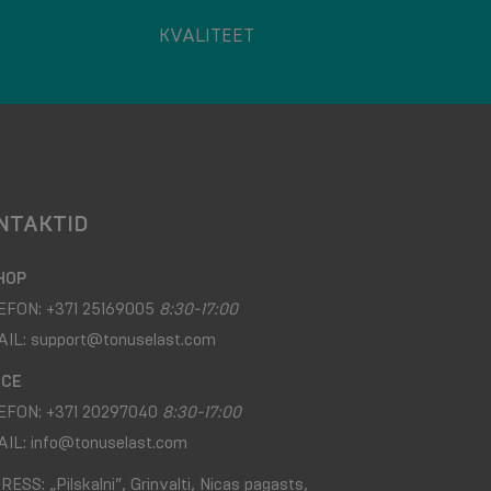
KVALITEET
NTAKTID
HOP
EFON:
+371 25169005
8:30-17:00
AIL:
support@tonuselast.com
ICE
EFON:
+371 20297040
8:30-17:00
AIL:
info@tonuselast.com
RESS:
„Pilskalni”, Grinvalti, Nicas pagasts,