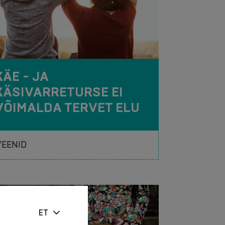
KÄE - JA
KÄSIVARRETURSE EI
VÕIMALDA TERVET ELU
ET