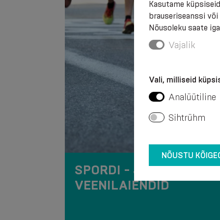
Kasutame küpsiseid
brauseriseanssi või
Nõusoleku saate igal
Vajalik
Vali, milliseid küps
Analüütiline
Sihtrühm
NÕUSTU KÕIGE
SPORDI - JA
VEENILAIENDID