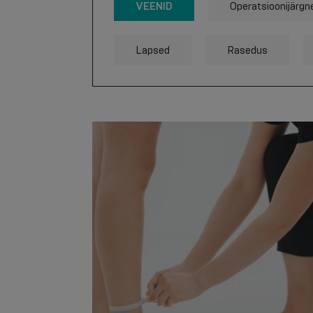
VEENID
Operatsioonijärgn
Lapsed
Rasedus