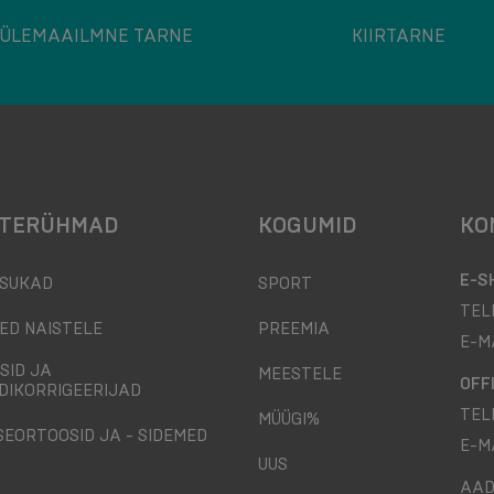
ÜLEMAAILMNE TARNE
KIIRTARNE
TERÜHMAD
KOGUMID
KO
E-S
SUKAD
SPORT
TEL
ED NAISTELE
PREEMIA
E-M
SID JA
MEESTELE
OFF
DIKORRIGEERIJAD
TEL
MÜÜGI%
SEORTOOSID JA - SIDEMED
E-M
UUS
AAD