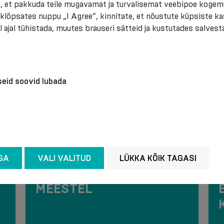
, et pakkuda teile mugavamat ja turvalisemat veebipoe kogem
 klõpsates nuppu „I Agree”, kinnitate, et nõustute küpsiste k
 ajal tühistada, muutes brauseri sätteid ja kustutades salvest
iseid soovid lubada
GA
VALI VALITUD
LÜKKA KÕIK TAGASI
VEENILAIENDID
MEESTEL