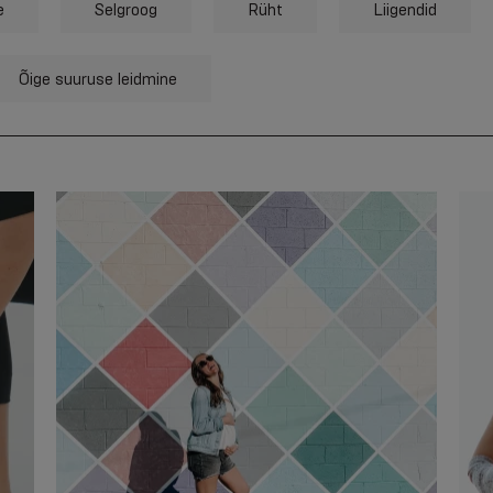
e
Selgroog
Rüht
Liigendid
Õige suuruse leidmine