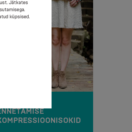
ust. Jätkates
asutamisega.
atud küpsised.
HERRAAPIA JA
ENNETAMISE
KOMPRESSIOONISOKID