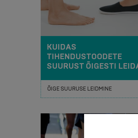
KUIDAS
TIHENDUSTOODETE
SUURUST ÕIGESTI LEID