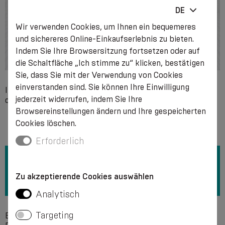
DE
Wir verwenden Cookies, um Ihnen ein bequemeres
und sichereres Online-Einkaufserlebnis zu bieten.
Indem Sie Ihre Browsersitzung fortsetzen oder auf
die Schaltfläche „Ich stimme zu“ klicken, bestätigen
Sie, dass Sie mit der Verwendung von Cookies
einverstanden sind. Sie können Ihre Einwilligung
Individuelle Unverträglichkeit mit einem der Bestandteile
jederzeit widerrufen, indem Sie Ihre
des Produkts, schwere lokale Hauterkrankungen.
Browsereinstellungen ändern und Ihre gespeicherten
Cookies löschen.
Erforderlich
Zu akzeptierende Cookies auswählen
Analytisch
Targeting
Es wird empfohlen, bei einer Temperatur von + 40 °C ohne