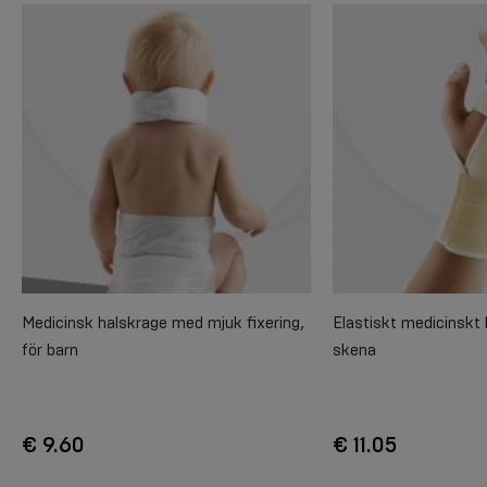
Medicinsk halskrage med mjuk fixering,
Elastiskt medicinskt
för barn
skena
€ 9.60
€ 11.05