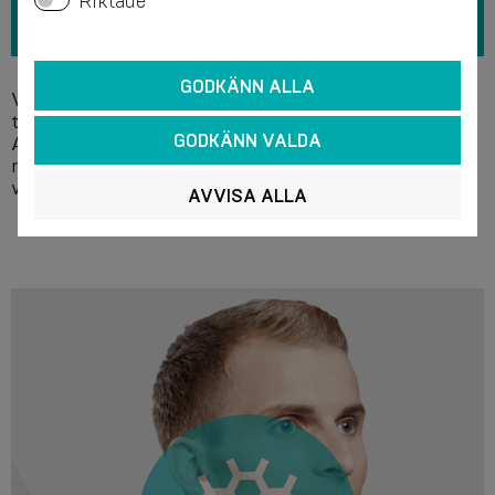
Riktade
GODKÄNN ALLA
Vi rekommenderar handtvätt i tvållösning vid en
temperatur på +40 °C utan användning av blekmedel.
GODKÄNN VALDA
Använd inte kemiska rengöringsmedel. Det
rekommenderas att försiktigt pressa ut vattnet utan att
vrida ur och låta produkten torka. Får inte strykas.
AVVISA ALLA