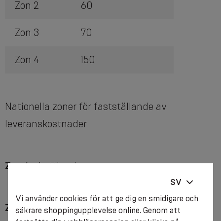
Zon 2
60
Zon 3
70
Zon 4
150
Nationella zoner för fastställande av
leveranskostnader
Zon 1
– Lettland
SV
Vi använder cookies för att ge dig en smidigare och
Zon 2
– Estland, Litauen
säkrare shoppingupplevelse online. Genom att