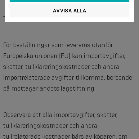
AVVISA ALLA
Tullavgifter och tullklareringskostnader
För beställningar som levereras utanför
Europeiska unionen (EU) kan importavgifter,
skatter, tullklareringskostnader och andra
importrelaterade avgifter tillkomma, beroende
på mottagarlandets lagstiftning.
Observera att alla importavgifter, skatter,
tullklareringskostnader och andra
tullrelaterade kostnader bärs av köparen, om