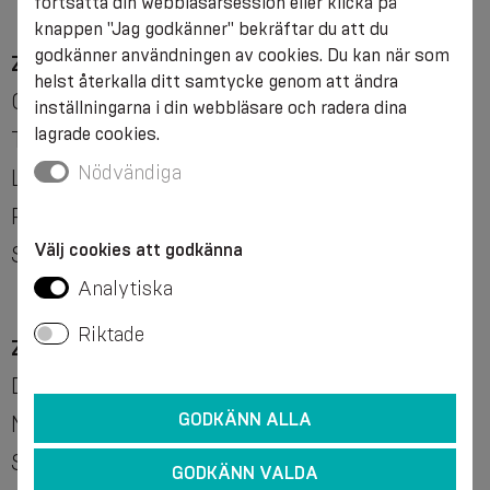
fortsätta din webbläsarsession eller klicka på
knappen "Jag godkänner" bekräftar du att du
godkänner användningen av cookies. Du kan när som
Zon 3
– Österrike, Belgien, Bulgarien, Kroatien,
helst återkalla ditt samtycke genom att ändra
Cypern, Tjeckien, Danmark, Finland, Frankrike,
inställningarna i din webbläsare och radera dina
lagrade cookies.
Tyskland, Grekland, Ungern, Irland, Italien,
Nödvändiga
Luxemburg, Malta, Nederländerna, Polen,
Portugal, Rumänien, Spanien, Sverige,
Välj cookies att godkänna
Slovenien, Slovakien
Analytiska
Riktade
Zon 4
– Albanien, Australien, Kanada,
Dominikanska republiken, Island, Moldavien,
GODKÄNN ALLA
Malaysia, Schweiz, Förenade Arabemiraten,
Storbritannien, USA
GODKÄNN VALDA