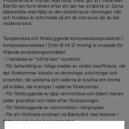
Produkterna är mycket elastiska, vilket gör att materialet
återfår sin form direkt efter att det har sträckts ut. Detta
säkerställs med hjälp av den dubbla lycra-vävningen. Häl-
och fotdelen är utformade så att de inte syns när du bär
moderna skor.
Terapeutiska och förebyggande kompressionsprodukter i
kompressionsklass I (från 18 till 21 mmHg) är avsedda för
följande användningsområden:
- I händelse av "trötta ben"-syndrom.
- För behandling av tidiga stadier av venös insufficiens, när
det förekommer känslor av domningar, stickningar och
stramhet, när anklarna och vaderna är svullna och ömma
på kvällen, när kramper i vaderna förekommer.
- För förebyggande av djup ventrombos och ödem i benen
under graviditet och tiden efter förlossningen.
- För förebyggande av ventrombos i riskgrupper.
- För att förhindra svullnad vid åderbråck med lesioner i
fötterna och nedre bensegmentet.