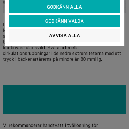
GODKÄNN ALLA
GODKÄNN VALDA
Individuell överkänslighet mot något av produktens
komponentmaterial. Lokala hudåkommor i benen, trofiska
AVVISA ALLA
sår av icke-venös etiologi, akuta mjukdelsinfektioner i
benen, inklusive erysipelas. Dekompenserad
kardiovaskulär svikt. Svåra arteriella
cirkulationsrubbningar i de nedre extremiteterna med ett
tryck i bäckenartärerna på mindre än 80 mmHg.
Vi rekommenderar handtvätt i tvållösning för