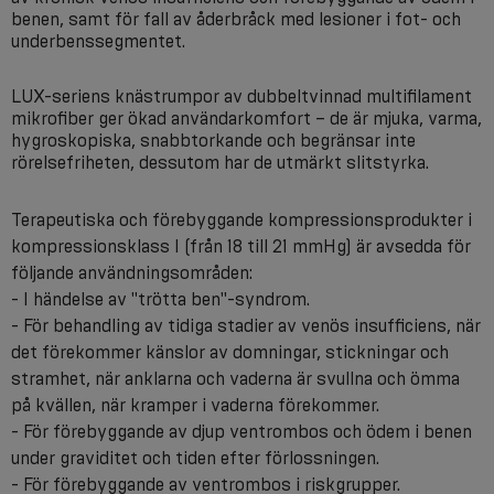
benen, samt för fall av åderbråck med lesioner i fot- och
underbenssegmentet.
LUX-seriens knästrumpor av dubbeltvinnad multifilament
mikrofiber ger ökad användarkomfort – de är mjuka, varma,
hygroskopiska, snabbtorkande och begränsar inte
rörelsefriheten, dessutom har de utmärkt slitstyrka.
Terapeutiska och förebyggande kompressionsprodukter i
kompressionsklass I (från 18 till 21 mmHg) är avsedda för
följande användningsområden:
- I händelse av "trötta ben"-syndrom.
- För behandling av tidiga stadier av venös insufficiens, när
det förekommer känslor av domningar, stickningar och
stramhet, när anklarna och vaderna är svullna och ömma
på kvällen, när kramper i vaderna förekommer.
- För förebyggande av djup ventrombos och ödem i benen
under graviditet och tiden efter förlossningen.
- För förebyggande av ventrombos i riskgrupper.