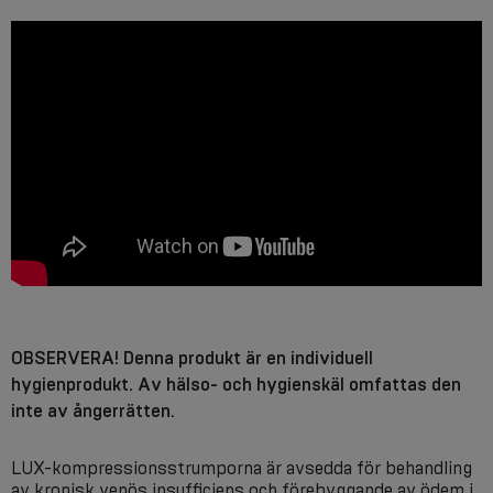
OBSERVERA! Denna produkt är en individuell
hygienprodukt. Av hälso- och hygienskäl omfattas den
inte av ångerrätten.
LUX-kompressionsstrumporna är avsedda för behandling
av kronisk venös insufficiens och förebyggande av ödem i