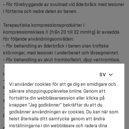
- För förebyggande av svullnad vid åderbråck med lesioner
i fötterna och nedre delen av benen.
Terapeutiska kompressionsprodukter i
kompressionsklass II (från 23 till 32 mmHg) är avsedda
för följande användningsområden:
- För behandling av åderbråck i benen utan trofiska
störningar, med lesioner i underbenet och lårsegmentet.
- För behandling av akut tromboflebit, djup ventrombos.
- För att förhindra svullnad vid åderbråck med lesioner i
underbenet och lårsegmentet.
SV
- För behandling och förebyggande av posttrombotiskt
Vi använder cookies för att ge dig en smidigare och
syndrom.
säkrare shoppingupplevelse online. Genom att
- Före och efter skleroterapi, flebektomi och under
fortsätta din webbläsarsession eller klicka på
förberedelserna för dessa.
knappen "Jag godkänner" bekräftar du att du
- Vid andra typer av kirurgisk behandling, vid
godkänner användningen av cookies. Du kan när som
posttraumatiskt ödem.
helst återkalla ditt samtycke genom att ändra
inställningarna i din webbläsare och radera dina
Observera! Användning av produkter i