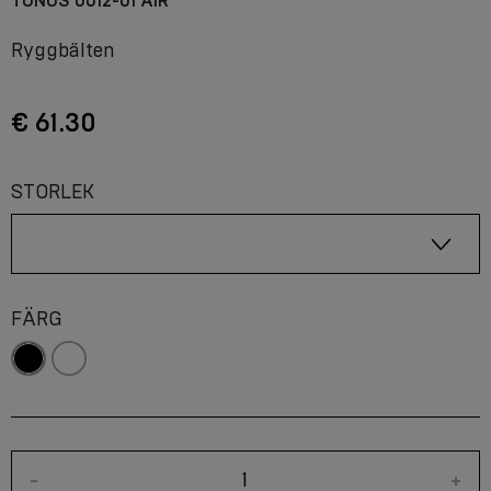
TONUS 0012-01 AIR
Ryggbälten
€ 61.30
STORLEK
FÄRG
-
+