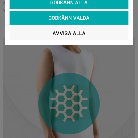
GODKÄNN ALLA
rekommenderas att försiktigt pressa ut vattnet utan att
vrida ur och låta produkten torka. Får inte strykas.
GODKÄNN VALDA
AVVISA ALLA