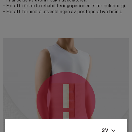
- För att förkorta rehabiliteringsperioden efter bukkirurgi.
- För att förhindra utvecklingen av postoperativa bråck.
SV