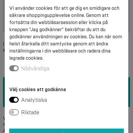
Vi använder cookies för att ge dig en smidigare och
säkrare shoppingupplevelse online. Genom att
fortsätta din webbläsarsession eller klicka på
knappen "Jag godkänner" bekräftar du att du
godkänner användningen av cookies. Du kan när som
helst återkalla ditt samtycke genom att ändra
Individuell överkänslighet mot något av produktens
komponentmaterial.
inställningarna i din webbläsare och radera dina
lagrade cookies.
Nödvändiga
Välj cookies att godkänna
Analytiska
Riktade
Vi rekommenderar handtvätt i tvållösning vid en
temperatur på +40 °C utan användning av blekmedel.
Använd inte kemiska rengöringsmedel. Det