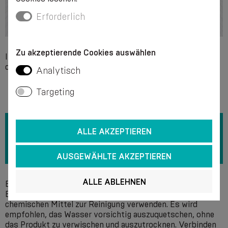
Erforderlich
Zu akzeptierende Cookies auswählen
Individuelle Unverträglichkeit mit einem der Bestandteile
des Produkts.
Analytisch
Targeting
ALLE AKZEPTIEREN
AUSGEWÄHLTE AKZEPTIEREN
ALLE ABLEHNEN
Es wird empfohlen, bei einer Temperatur von + 40 °C ohne
Bleiche von Hand in einer Seifenlösung zu waschen. Keine
chemischen Mittel zur Reinigung verwenden. Es wird
empfohlen, das Wasser vorsichtig auszuquetschen, ohne
das Produkt zu verwischen und auszutrocknen. Verbinden