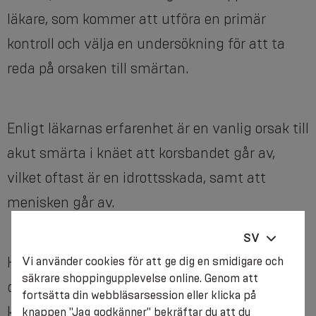
läkare, som kommer att utföra en primär
kontroll och välja en undersökning för att ta
reda på orsaken till smärtan.
Enligt läkarnas erfarenhet är en vanlig orsak till
akut smärta i knäet att korsbandet går av,
vilket oftast är en idrottsskada, samt att
menisken går av.
SV
Kronisk smärta i knäets ligament utvecklas
Vi använder cookies för att ge dig en smidigare och
säkrare shoppingupplevelse online. Genom att
dock under en längre tid och uppstår under en
fortsätta din webbläsarsession eller klicka på
kontinuerlig process, som oftast beror på
knappen "Jag godkänner" bekräftar du att du