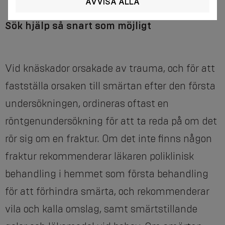
AVVISA ALLA
Sök hjälp så snart som möjligt
Vid knäskador orsakade av trauma, och för att
fastställa orsaken till smärtan efter den första
undersökningen, ordineras oftast en
röntgenundersökning för att ta reda på om det
rör sig om en fraktur. Om det inte finns någon
fraktur rekommenderar läkaren poliklinisk
behandling i hemmet som första behandling
för att förhindra smärta, och rekommenderar
vila och kalla omslag, samt smärtstillande