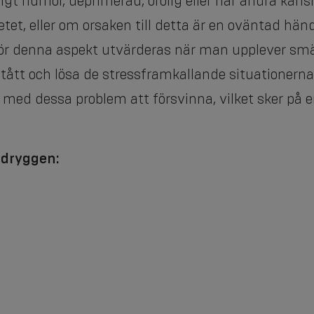
ligt humör, deprimerad, orolig eller har andra kä
rbetet, eller om orsaken till detta är en oväntad hä
ör denna aspekt utvärderas när man upplever smä
tått och lösa de stressframkallande situationer
 med dessa problem att försvinna, vilket sker på
ändryggen: