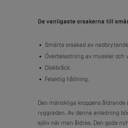
De vanligaste orsakerna till smä
Smärta orsakad av nedbrytande e
Överbelastning av muskler och vä
Diskbråck.
Felaktig hållning.
Den mänskliga kroppens åldrande är
ryggraden. Av denna anledning bör
själv när man åldras. Den goda ny