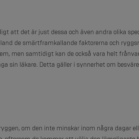
ligt att det är just dessa och även andra olika spe
bland de smärtframkallande faktorerna och ryggs
lem, men samtidigt kan de också vara helt frånvara
åga sin läkare. Detta gäller i synnerhet om besvär
dryggen, om den inte minskar inom några dagar elle