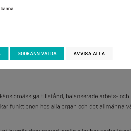
odkänna
A
GODKÄNN VALDA
AVVISA ALLA
 känslomässiga tillstånd, balanserade arbets- och
kar funktionen hos alla organ och det allmänna vä