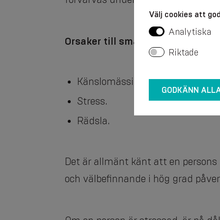
Välj cookies att g
Analytiska
Orsaker till smärta i ländryggen:
Riktade
Känslomässigt tillstånd.
GODKÄNN ALL
Stress.
Rädsla.
Det är allmänt känt att en persons
och välbefinnande i hög grad påver