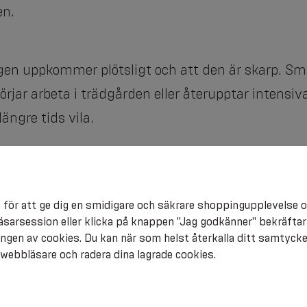
en.
gen uppkommer plötsligt och att den är skarp. Smä
jar arbeta i trädgården eller återupptar intensiva
längre tids vila.
ationer där man lyfter en vikt på fel sätt, om man
tt kan överbelastning av musklerna i ländryggen, s
 för att ge dig en smidigare och säkrare shoppingupplevelse o
äsarsession eller klicka på knappen "Jag godkänner" bekräftar
gen av cookies. Du kan när som helst återkalla ditt samtyck
n webbläsare och radera dina lagrade cookies.
as av felaktig hållning eller avvikelser i skelette