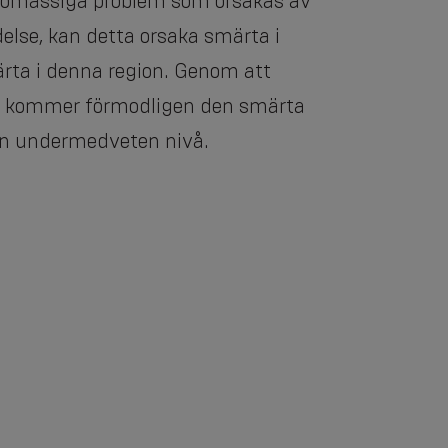
nslomässiga problem som orsakas av
ndelse, kan detta orsaka smärta i
rta i denna region. Genom att
na kommer förmodligen den smärta
 en undermedveten nivå.