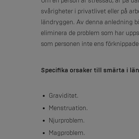
Om en person är stressad, är på då
svårigheter i privatlivet eller på a
ländryggen. Av denna anledning b
eliminera de problem som har upps
som personen inte ens förknippade
Specifika orsaker till smärta i l
Graviditet.
Menstruation.
Njurproblem.
Magproblem.