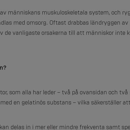
 av människans muskuloskeletala system, och ryggk
dlas med omsorg. Oftast drabbas ländryggen av 
av de vanligaste orsakerna till att människor inte 
en?
r, som alla har leder – två på ovansidan och två
med en gelatinös substans – vilka säkerställer att
kan delas in i mer eller mindre frekventa samt spec