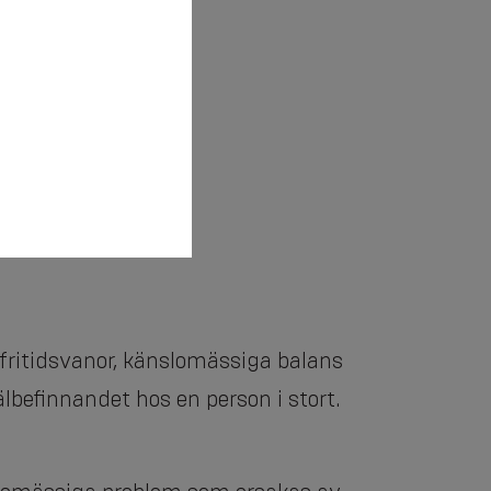
 fritidsvanor, känslomässiga balans
lbefinnandet hos en person i stort.