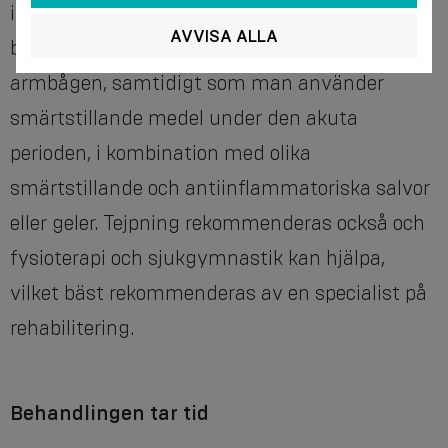
innebär behandlingen oftast en fullständig
AVVISA ALLA
begränsning av belastningen på den onda
armbågen, samtidigt som man använder
smärtstillande medel under den akuta
perioden, i kombination med olika
smärtstillande och antiinflammatoriska salvor
eller geler. Tejpning rekommenderas också och
fysioterapi och sjukgymnastik kan hjälpa,
vilket bäst rekommenderas av en specialist på
rehabilitering.
Behandlingen tar tid