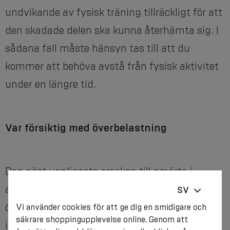
undvikande av fysisk träning tillräckligt för att
den skadade delen ska kunna återhämta sig. I
sådana fall måste hänsyn tas till att du
kommer att behöva avstå från fysisk aktivitet
under en längre tid.
Var försiktig med överbelastning
Den näst vanligaste orsaken till smärta i
armbågen hos professionella idrottare är
SV
överbelastning, som orsakar inflammation på
Vi använder cookies för att ge dig en smidigare och
säkrare shoppingupplevelse online. Genom att
insidan av armbågen – medial epikondylit,