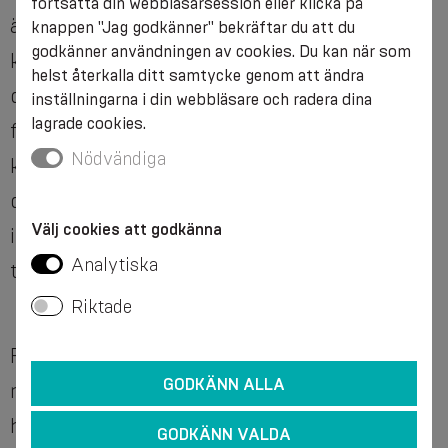
fortsätta din webbläsarsession eller klicka på
även känd som golfarmbåge. Detta problem
knappen "Jag godkänner" bekräftar du att du
godkänner användningen av cookies. Du kan när som
kan också försvåra livet för yrkesgrupper som
helst återkalla ditt samtycke genom att ändra
dagligen utför monotona rörelser, t.ex. kockar,
inställningarna i din webbläsare och radera dina
lagrade cookies.
frisörer, transportbandsarbetare,
Nödvändiga
kontorsarbetare som dagligen arbetar vid
datorn och andra arbetare, samt andra
Välj cookies att godkänna
idrottare än tyngdlyftare: golfare,
Analytiska
tennisspelare med mera.
Riktade
För att diagnostisera detta problem måste en
GODKÄNN ALLA
radiologisk undersökning utföras – oftast med
hjälp av ultraljud. I fall av överbelastning
GODKÄNN VALDA