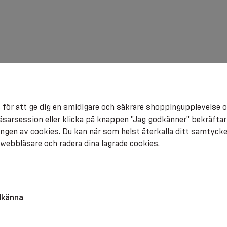
logitejp inte är en lösning som passar alla
. Ko
 en fysioterapeut, läkare eller idrottsmedicinsk sp
ch fästa tejpen. Det är också möjligt att fästa te
 för att ge dig en smidigare och säkrare shoppingupplevelse o
äsarsession eller klicka på knappen "Jag godkänner" bekräftar
gen av cookies. Du kan när som helst återkalla ditt samtyck
n webbläsare och radera dina lagrade cookies.
odkänna
 kinesiologitejpen ska få effekt fastställs av en s