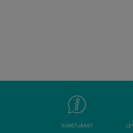
KUNDTJÄNST
LE