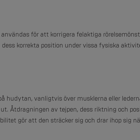
 användas för att korrigera felaktiga rörelsemönster
dess korrekta position under vissa fysiska aktivite
 på hudytan, vanligtvis över musklerna eller leder
t ut. Åtdragningen av tejpen, dess riktning och pos
litet gör att den sträcker sig och drar ihop sig n