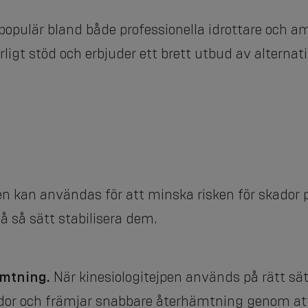
t populär bland både professionella idrottare och a
ligt stöd och erbjuder ett brett utbud av alterna
pen kan användas för att minska risken för skador
på så sätt stabilisera dem.
ämtning.
När kinesiologitejpen används på rätt sätt
r och främjar snabbare återhämtning genom att 