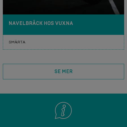
NAVELBRÅCK HOS VUXNA
SE MER