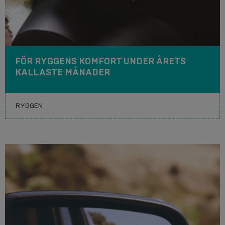
FÖR RYGGENS KOMFORT UNDER ÅRETS
KALLASTE MÅNADER