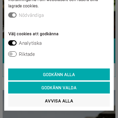
lagrade cookies.
Nödvändiga
Välj cookies att godkänna
Analytiska
REVBENSFRAKTURER – SKYDDA DE INRE
ORGANEN I BRÖSTKORGEN
Riktade
GODKÄNN ALLA
GODKÄNN VALDA
AVVISA ALLA